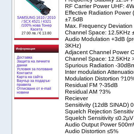
RF Carrier Power UHF: 4
Effective Radiation Power 
SAMSUNG 1610 / 2010
±7.5dB
/ SCX 4521 / 4321
Max. Frequency Deviatio
/100% нова Toнер
Касета
Channel Space: 12.5KHz 
27.00 лв. / € 13.80
Audio Modulation +3dB (p
3KHz)
Информация
Adjacent Channel Power 
Доставка
Channel Space: 12.5KHz 
Защита на личните
Spurious Radiation -30dB
данни
Условия за ползване
Inter modulation Attenuat
Контакти
Карта на сайта
Modulation Distortion ?10
Ваучър за подарък-
Residual FM ?-35dB
правила
Отписване от e-mail
Residual AM ?3%
новини
Reciever
Sensitivity (12dB SINAD) 
Squelch Rejection Sensitiv
Squelch Sensitivity ≤0.2µV
Audio Output Power 500
Audio Distortion ≤5%