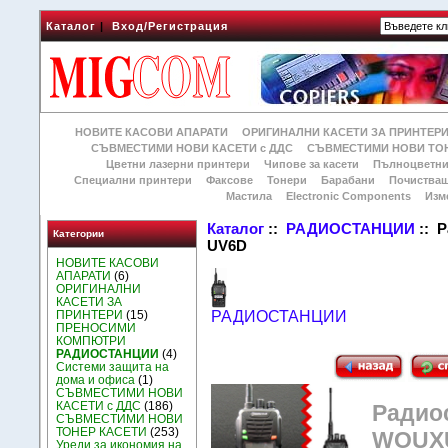
Каталог
|
Вход/Регистрация
НОВИТЕ КАСОВИ АПАРАТИ
ОРИГИНАЛНИ КАСЕТИ ЗА ПРИНТЕР
СЪВМЕСТИМИ НОВИ КАСЕТИ с ДДС
СЪВМЕСТИМИ НОВИ ТОН
Цветни лазерни принтери
Чипове за касети
Пълноцветни
Специални принтери
Факсове
Тонери
Барабани
Почиства
Мастила
Electronic Components
Изм
Каталог
::
РАДИОСТАНЦИИ
:: 
Категории
UV6D
НОВИТЕ КАСОВИ
АПАРАТИ
(6)
ОРИГИНАЛНИ
КАСЕТИ ЗА
ПРИНТЕРИ
(15)
РАДИОСТАНЦИИ
ПРЕНОСИМИ
КОМПЮТРИ
РАДИОСТАНЦИИ
(4)
Системи защита на
дома и офиса
(1)
СЪВМЕСТИМИ НОВИ
КАСЕТИ с ДДС
(186)
Радио
СЪВМЕСТИМИ НОВИ
ТОНЕР КАСЕТИ
(253)
WOUX
Уреди за икономия на