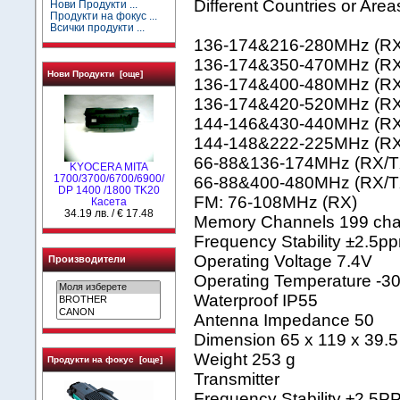
Different Countries or Area
Нови Продукти ...
Продукти на фокус ...
Всички продукти ...
136-174&216-280MHz (RX
136-174&350-470MHz (RX
Нови Продукти [още]
136-174&400-480MHz (RX
136-174&420-520MHz (RX
144-146&430-440MHz (RX
144-148&222-225MHz (RX
66-88&136-174MHz (RX/T
KYOCERA MITA
1700/3700/6700/6900/
66-88&400-480MHz (RX/T
DP 1400 /1800 TK20
FM: 76-108MHz (RX)
Касета
34.19 лв. / € 17.48
Memory Channels 199 cha
Frequency Stability ±2.5p
Operating Voltage 7.4V
Производители
Operating Temperature -3
Waterproof IP55
Antenna Impedance 50
Dimension 65 x 119 x 39.
Weight 253 g
Продукти на фокус [още]
Transmitter
Frequency Stability ±2.5P