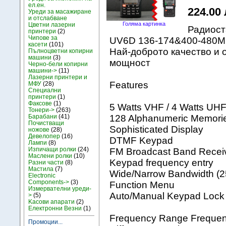
ел.ен.
224.00 
Уреди за масажиране
и отслабване
Голяма картинка
Цветни лазерни
Радиос
принтери
(2)
Чипове за
UV6D 136-174&400-480M
касети
(101)
Най-доброто качество и 
Пълноцветни копирни
машини
(3)
мощност
Черно-бели копирни
машини->
(11)
Лазерни принтери и
Features
МФУ
(28)
Специални
принтери
(1)
Факсове
(1)
5 Watts VHF / 4 Watts UH
Тонери->
(263)
Барабани
(41)
128 Alphanumeric Memori
Почистващи
Sophisticated Display
ножове
(28)
Девелопер
(16)
DTMF Keypad
Лампи
(8)
Изпичащи ролки
(24)
FM Broadcast Band Recei
Маслени ролки
(10)
Keypad frequency entry
Разни части
(8)
Мастила
(7)
Wide/Narrow Bandwidth (2
Electronic
Components->
(3)
Function Menu
Измервателни уреди-
Auto/Manual Keypad Lock
>
(5)
Kасови апарати
(2)
Електронни Везни
(1)
Frequency Range Frequen
Промоции...