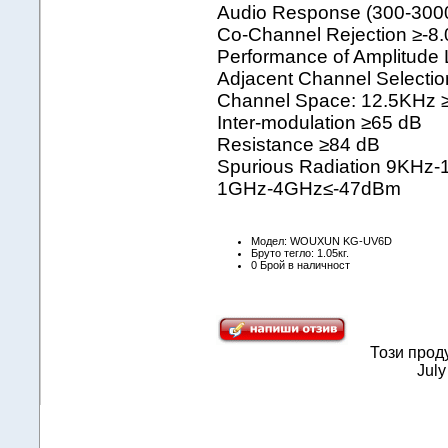
Audio Response (300-3000
Co-Channel Rejection ≥-8
Performance of Amplitude L
Adjacent Channel Selecti
Channel Space: 12.5KHz 
Inter-modulation ≥65 dB
Resistance ≥84 dB
Spurious Radiation 9KH
1GHz-4GHz≤-47dBm
Модел: WOUXUN KG-UV6D
Бруто тегло: 1.05кг.
0 Брой в наличност
Този прод
July