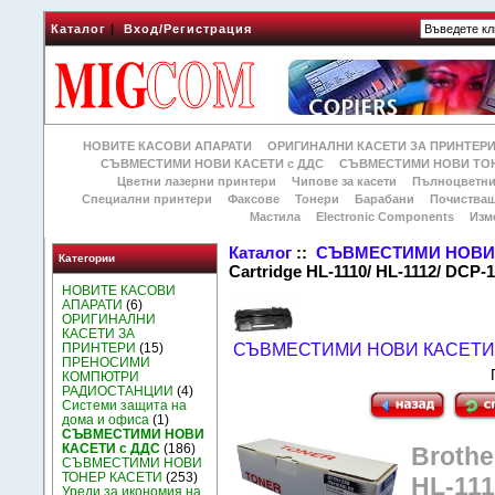
Каталог
|
Вход/Регистрация
НОВИТЕ КАСОВИ АПАРАТИ
ОРИГИНАЛНИ КАСЕТИ ЗА ПРИНТЕР
СЪВМЕСТИМИ НОВИ КАСЕТИ с ДДС
СЪВМЕСТИМИ НОВИ ТОН
Цветни лазерни принтери
Чипове за касети
Пълноцветни
Специални принтери
Факсове
Тонери
Барабани
Почиства
Мастила
Electronic Components
Изм
Каталог
::
СЪВМЕСТИМИ НОВИ 
Категории
Cartridge HL-1110/ HL-1112/ DCP-1
НОВИТЕ КАСОВИ
АПАРАТИ
(6)
ОРИГИНАЛНИ
КАСЕТИ ЗА
ПРИНТЕРИ
(15)
СЪВМЕСТИМИ НОВИ КАСЕТИ 
ПРЕНОСИМИ
КОМПЮТРИ
РАДИОСТАНЦИИ
(4)
Системи защита на
дома и офиса
(1)
СЪВМЕСТИМИ НОВИ
КАСЕТИ с ДДС
(186)
Brothe
СЪВМЕСТИМИ НОВИ
ТОНЕР КАСЕТИ
(253)
HL-111
Уреди за икономия на