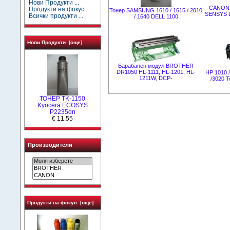
Нови Продукти ...
CANON 1
Продукти на фокус ...
Тонер SAMSUNG 1610 / 1615 / 2010
SENSYS L
Всички продукти ...
/ 1640 DELL 1100
Нови Продукти [още]
Барабанен модул BROTHER
DR1050 HL-1111, HL-1201, HL-
HP 1010 /
1211W, DCP-
/3020 
ТОНЕР TK-1150
Kyocera ECOSYS
P2235dn
€ 11.55
Производители
Продукти на фокус [още]