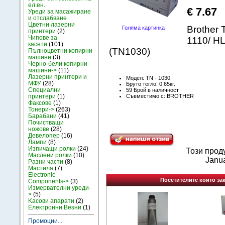
ел.ен.
€ 7.67
Уреди за масажиране
и отслабване
Цветни лазерни
Brother 
Голяма картинка
принтери
(2)
Чипове за
1110/ H
касети
(101)
(TN1030)
Пълноцветни копирни
машини
(3)
Черно-бели копирни
машини->
(11)
Лазерни принтери и
Модел: TN - 1030
МФУ
(28)
Бруто тегло: 0.65кг.
Специални
59 Брой в наличност
Съвместимо с: BROTHER
принтери
(1)
Факсове
(1)
Тонери->
(263)
Барабани
(41)
Почистващи
ножове
(28)
Девелопер
(16)
Лампи
(8)
Изпичащи ролки
(24)
Този прод
Маслени ролки
(10)
Janua
Разни части
(8)
Мастила
(7)
Electronic
Посетителите които зак
Components->
(3)
Измервателни уреди-
>
(5)
Kасови апарати
(2)
Електронни Везни
(1)
Промоции...