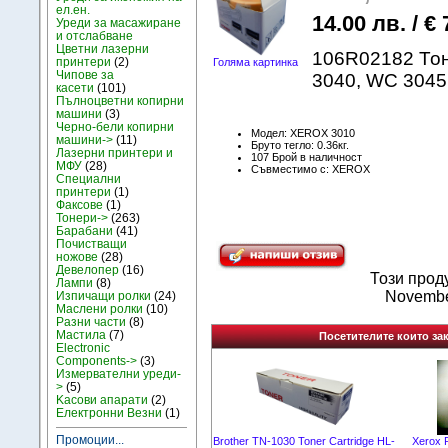
ел.ен.
14.00 лв. / € 
Уреди за масажиране
и отслабване
Цветни лазерни
106R02182 Тоне
принтери
(2)
Голяма картинка
Чипове за
3040, WC 3045
касети
(101)
Пълноцветни копирни
машини
(3)
Черно-бели копирни
Модел: XEROX 3010
машини->
(11)
Бруто тегло: 0.36кг.
Лазерни принтери и
107 Брой в наличност
МФУ
(28)
Съвместимо с: XEROX
Специални
принтери
(1)
Факсове
(1)
Тонери->
(263)
Барабани
(41)
Почистващи
ножове
(28)
Девелопер
(16)
Този прод
Лампи
(8)
Novembe
Изпичащи ролки
(24)
Маслени ролки
(10)
Разни части
(8)
Мастила
(7)
Посетителите които зак
Electronic
Components->
(3)
Измервателни уреди-
>
(5)
Kасови апарати
(2)
Електронни Везни
(1)
Промоции...
Brother TN-1030 Toner Cartridge HL-
Xerox 