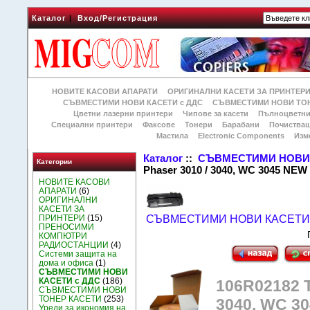
Каталог
|
Вход/Регистрация
НОВИТЕ КАСОВИ АПАРАТИ
ОРИГИНАЛНИ КАСЕТИ ЗА ПРИНТЕР
СЪВМЕСТИМИ НОВИ КАСЕТИ с ДДС
СЪВМЕСТИМИ НОВИ ТОН
Цветни лазерни принтери
Чипове за касети
Пълноцветни
Специални принтери
Факсове
Тонери
Барабани
Почиства
Мастила
Electronic Components
Изм
Каталог
::
СЪВМЕСТИМИ НОВИ 
Категории
Phaser 3010 / 3040, WC 3045 NEW
НОВИТЕ КАСОВИ
АПАРАТИ
(6)
ОРИГИНАЛНИ
КАСЕТИ ЗА
ПРИНТЕРИ
(15)
СЪВМЕСТИМИ НОВИ КАСЕТИ 
ПРЕНОСИМИ
КОМПЮТРИ
РАДИОСТАНЦИИ
(4)
Системи защита на
дома и офиса
(1)
СЪВМЕСТИМИ НОВИ
КАСЕТИ с ДДС
(186)
106R02182 Т
СЪВМЕСТИМИ НОВИ
ТОНЕР КАСЕТИ
(253)
3040, WC 3
Уреди за икономия на