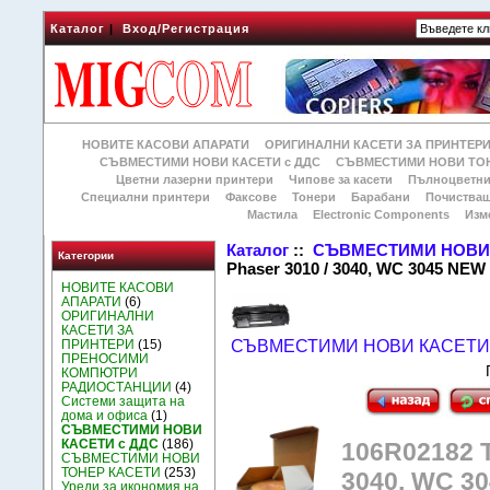
Каталог
|
Вход/Регистрация
НОВИТЕ КАСОВИ АПАРАТИ
ОРИГИНАЛНИ КАСЕТИ ЗА ПРИНТЕР
СЪВМЕСТИМИ НОВИ КАСЕТИ с ДДС
СЪВМЕСТИМИ НОВИ ТОН
Цветни лазерни принтери
Чипове за касети
Пълноцветни
Специални принтери
Факсове
Тонери
Барабани
Почиства
Мастила
Electronic Components
Изм
Каталог
::
СЪВМЕСТИМИ НОВИ 
Категории
Phaser 3010 / 3040, WC 3045 NEW
НОВИТЕ КАСОВИ
АПАРАТИ
(6)
ОРИГИНАЛНИ
КАСЕТИ ЗА
ПРИНТЕРИ
(15)
СЪВМЕСТИМИ НОВИ КАСЕТИ 
ПРЕНОСИМИ
КОМПЮТРИ
РАДИОСТАНЦИИ
(4)
Системи защита на
дома и офиса
(1)
СЪВМЕСТИМИ НОВИ
КАСЕТИ с ДДС
(186)
106R02182 Т
СЪВМЕСТИМИ НОВИ
ТОНЕР КАСЕТИ
(253)
3040, WC 3
Уреди за икономия на