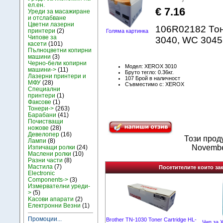
ел.ен.
€ 7.16
Уреди за масажиране
и отслабване
Цветни лазерни
106R02182 Тоне
принтери
(2)
Голяма картинка
Чипове за
3040, WC 3045
касети
(101)
Пълноцветни копирни
машини
(3)
Черно-бели копирни
Модел: XEROX 3010
машини->
(11)
Бруто тегло: 0.36кг.
Лазерни принтери и
107 Брой в наличност
МФУ
(28)
Съвместимо с: XEROX
Специални
принтери
(1)
Факсове
(1)
Тонери->
(263)
Барабани
(41)
Почистващи
ножове
(28)
Девелопер
(16)
Този прод
Лампи
(8)
Novembe
Изпичащи ролки
(24)
Маслени ролки
(10)
Разни части
(8)
Мастила
(7)
Посетителите които зак
Electronic
Components->
(3)
Измервателни уреди-
>
(5)
Kасови апарати
(2)
Електронни Везни
(1)
Промоции...
Brother TN-1030 Toner Cartridge HL-
Чип за X