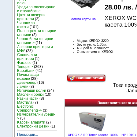
ел.ен.
28.00 лв. 
Уреди за масажиране
и отслабване
Цветни лазерни
XEROX WC 3
принтери
(2)
Голяма картинка
Чипове за
касета 10
касети
(101)
Пълноцветни копирни
машини
(3)
Черно-бели копирни
Модел: XEROX 3220
машини->
(11)
Бруто тегло: 1.35кг.
Лазерни принтери и
46 Брой в наличност
МФУ
(28)
Съвместимо с: XEROX
Специални
принтери
(1)
Факсове
(1)
Тонери->
(263)
Барабани
(41)
Почистващи
ножове
(28)
Девелопер
(16)
Този прод
Лампи
(8)
Janu
Изпичащи ролки
(24)
Маслени ролки
(10)
Разни части
(8)
Мастила
(7)
Посетителите които зак
Electronic
Components->
(3)
Измервателни уреди-
>
(5)
Kасови апарати
(2)
Електронни Везни
(1)
Промоции...
XEROX 3119 Toner касета 100%
HP 1010 / 