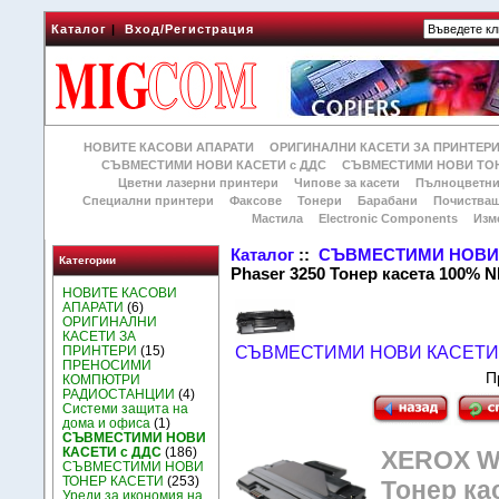
Каталог
|
Вход/Регистрация
НОВИТЕ КАСОВИ АПАРАТИ
ОРИГИНАЛНИ КАСЕТИ ЗА ПРИНТЕР
СЪВМЕСТИМИ НОВИ КАСЕТИ с ДДС
СЪВМЕСТИМИ НОВИ ТОН
Цветни лазерни принтери
Чипове за касети
Пълноцветни
Специални принтери
Факсове
Тонери
Барабани
Почиства
Мастила
Electronic Components
Изм
Каталог
::
СЪВМЕСТИМИ НОВИ 
Категории
Phaser 3250 Тонер касета 100% 
НОВИТЕ КАСОВИ
АПАРАТИ
(6)
ОРИГИНАЛНИ
КАСЕТИ ЗА
ПРИНТЕРИ
(15)
СЪВМЕСТИМИ НОВИ КАСЕТИ 
ПРЕНОСИМИ
П
КОМПЮТРИ
РАДИОСТАНЦИИ
(4)
Системи защита на
дома и офиса
(1)
СЪВМЕСТИМИ НОВИ
КАСЕТИ с ДДС
(186)
XEROX WC
СЪВМЕСТИМИ НОВИ
ТОНЕР КАСЕТИ
(253)
Тонер ка
Уреди за икономия на