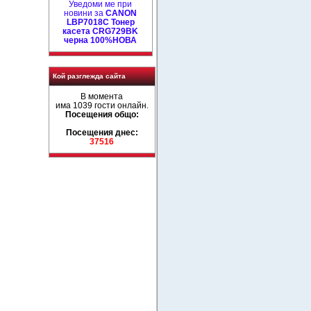
Уведоми ме при
новини за
CANON
LBP7018C Тонер
касета CRG729BK
черна 100%НОВА
Кой разглежда сайта
В момента
има 1039 гости онлайн.
Посещения общо:
Посещения днес:
37516