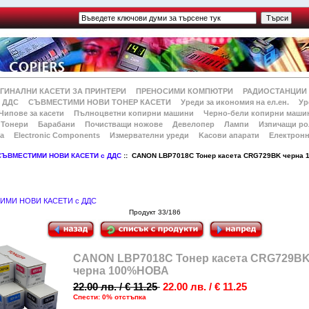
ГИНАЛНИ КАСЕТИ ЗА ПРИНТЕРИ
ПРЕНОСИМИ КОМПЮТРИ
РАДИОСТАНЦИИ
 ДДС
СЪВМЕСТИМИ НОВИ ТОНЕР КАСЕТИ
Уреди за икономия на ел.ен.
Ур
Чипове за касети
Пълноцветни копирни машини
Черно-бели копирни маши
Тонери
Барабани
Почистващи ножове
Девелопер
Лампи
Изпичащи ро
а
Electronic Components
Измервателни уреди
Kасови апарати
Електронн
СЪВМЕСТИМИ НОВИ КАСЕТИ с ДДС
:: CANON LBP7018C Тонер касета CRG729BK черна
ИМИ НОВИ КАСЕТИ с ДДС
Продукт 33/186
CANON LBP7018C Тонер касета CRG729B
черна 100%НОВА
22.00 лв. / € 11.25
22.00 лв. / € 11.25
Спести: 0% отстъпка