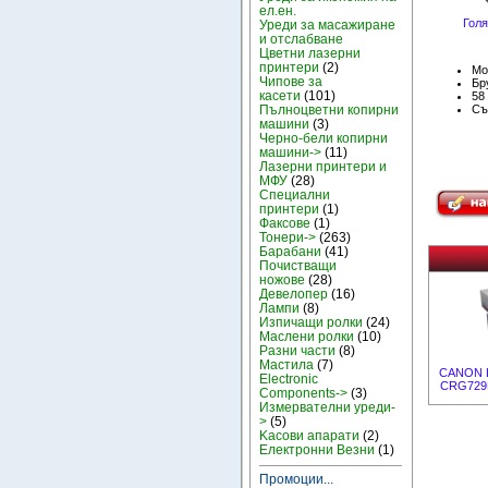
ел.ен.
Голя
Уреди за масажиране
и отслабване
Цветни лазерни
принтери
(2)
Мо
Чипове за
Бру
касети
(101)
58
Съ
Пълноцветни копирни
машини
(3)
Черно-бели копирни
машини->
(11)
Лазерни принтери и
МФУ
(28)
Специални
принтери
(1)
Факсове
(1)
Тонери->
(263)
Барабани
(41)
Почистващи
ножове
(28)
Девелопер
(16)
Лампи
(8)
Изпичащи ролки
(24)
Маслени ролки
(10)
Разни части
(8)
Мастила
(7)
CANON L
Electronic
CRG729
Components->
(3)
Измервателни уреди-
>
(5)
Kасови апарати
(2)
Електронни Везни
(1)
Промоции...