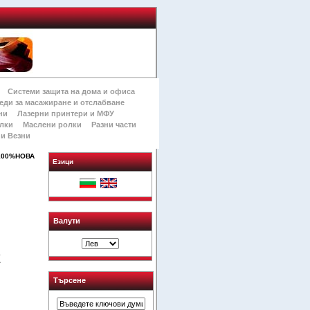
Системи защита на дома и офиса
еди за масажиране и отслабване
ни
Лазерни принтери и МФУ
лки
Маслени ролки
Разни части
и Везни
 100%НОВА
Езици
Валути
K
Търсене