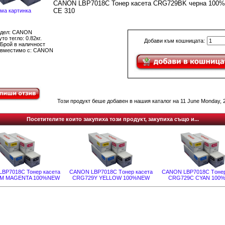
CANON LBP7018C Тонер касета CRG729BK черна 100
CE 310
ма картинка
дел: CANON
то тегло: 0.82кг.
Добави към кошницата:
 Брой в наличност
вместимо с: CANON
Този продукт беше добавен в нашия каталог на 11 June Monday, 
Посетителите които закупиха този продукт, закупиха също и...
BP7018C Тонер касета
CANON LBP7018C Tонер касета
CANON LBP7018C Tонер
M MAGENTA 100%NEW
CRG729Y YELLOW 100%NEW
CRG729C CYAN 100