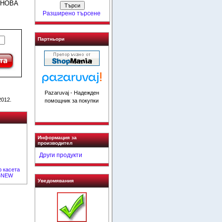
%НОВА
Разширено търсене
Партньори
Pazaruvaj - Надежден
2012.
помощник за покупки
Информация за
производител
Други продукти
 касета
%NEW
Уведомявания