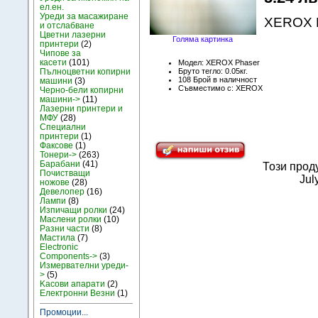
ел.ен.
Уреди за масажиране
XEROX P
и отслабване
Цветни лазерни
Голяма картинка
принтери
(2)
Чипове за
касети
(101)
Модел: XEROX Phaser
Пълноцветни копирни
Бруто тегло: 0.05кг.
108 Брой в наличност
машини
(3)
Съвместимо с: XEROX
Черно-бели копирни
машини->
(11)
Лазерни принтери и
МФУ
(28)
Специални
принтери
(1)
Факсове
(1)
Тонери->
(263)
Барабани
(41)
Този прод
Почистващи
Jul
ножове
(28)
Девелопер
(16)
Лампи
(8)
Изпичащи ролки
(24)
Маслени ролки
(10)
Разни части
(8)
Мастила
(7)
Electronic
Components->
(3)
Измервателни уреди-
>
(5)
Kасови апарати
(2)
Електронни Везни
(1)
Промоции...