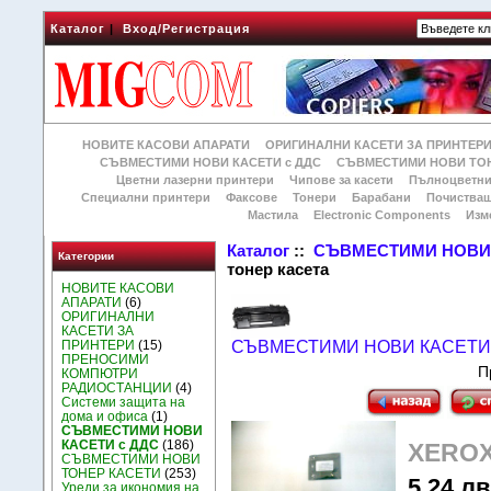
Каталог
|
Вход/Регистрация
НОВИТЕ КАСОВИ АПАРАТИ
ОРИГИНАЛНИ КАСЕТИ ЗА ПРИНТЕР
СЪВМЕСТИМИ НОВИ КАСЕТИ с ДДС
СЪВМЕСТИМИ НОВИ ТОН
Цветни лазерни принтери
Чипове за касети
Пълноцветни
Специални принтери
Факсове
Тонери
Барабани
Почиства
Мастила
Electronic Components
Изм
Каталог
::
СЪВМЕСТИМИ НОВИ 
Категории
тонер касета
НОВИТЕ КАСОВИ
АПАРАТИ
(6)
ОРИГИНАЛНИ
КАСЕТИ ЗА
ПРИНТЕРИ
(15)
СЪВМЕСТИМИ НОВИ КАСЕТИ 
ПРЕНОСИМИ
П
КОМПЮТРИ
РАДИОСТАНЦИИ
(4)
Системи защита на
дома и офиса
(1)
СЪВМЕСТИМИ НОВИ
КАСЕТИ с ДДС
(186)
XEROX 
СЪВМЕСТИМИ НОВИ
ТОНЕР КАСЕТИ
(253)
5.24 лв.
Уреди за икономия на