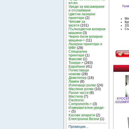
ел.ен.
Голя
Уреди за масажиране
и отслабване
Цветни лазерни
принтери
(2)
Мо
Чипове за
Бру
касети
(101)
10
Съ
Пълноцветни копирни
машини
(3)
Черно-бели копирни
машини->
(11)
Лазерни принтери и
МФУ
(28)
Специални
принтери
(1)
Факсове
(1)
Тонери->
(263)
Барабани
(41)
Почистващи
ножове
(28)
Девелопер
(16)
Лампи
(8)
Изпичащи ролки
(24)
Маслени ролки
(10)
Разни части
(8)
Мастила
(7)
KYOCERA
Electronic
/1016MFP
Components->
(3)
Измервателни уреди-
>
(5)
Kасови апарати
(2)
Електронни Везни
(1)
Промоции...