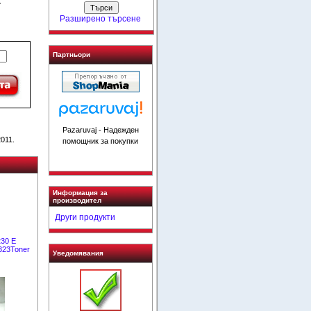
r
Разширено търсене
Партньори
Pazaruvaj - Надежден
011.
помощник за покупки
Информация за
производител
Други продукти
30 E
323Toner
Уведомявания