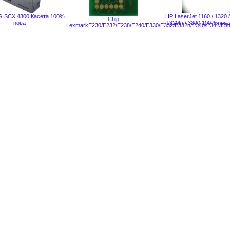
SCX 4300 Касета 100%
НР LaserJet 1160 / 1320 /
Chip
нова
1320tn / 3390 100 %нов
LexmarkE230/E232/E238/E240/E330/E332/E332n/E340/E342/E3