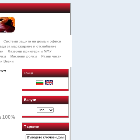
Системи защита на дома и офиса
еди за масажиране и отслабване
ни
Лазерни принтери и МФУ
лки
Маслени ролки
Разни части
и Везни
 new
Езици
Валути
а 100%
Търсене