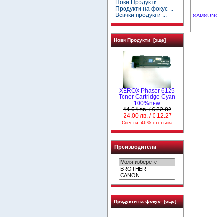
Нови Продукти ...
Продукти на фокус ...
Всички продукти ...
SAMSUNG 
Нови Продукти [още]
XEROX Phaser 6125
Toner Cartridge Cyan
100%new
44.64 лв. / € 22.82
24.00 лв. / € 12.27
Спести: 46% отстъпка
Производители
Продукти на фокус [още]