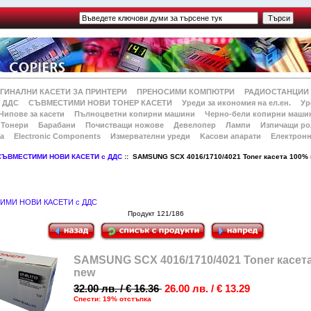
ГИНАЛНИ КАСЕТИ ЗА ПРИНТЕРИ
ПРЕНОСИМИ КОМПЮТРИ
РАДИОСТАНЦИИ
 ДДС
СЪВМЕСТИМИ НОВИ ТОНЕР КАСЕТИ
Уреди за икономия на ел.ен.
Ур
Чипове за касети
Пълноцветни копирни машини
Черно-бели копирни маши
Тонери
Барабани
Почистващи ножове
Девелопер
Лампи
Изпичащи ро
а
Electronic Components
Измервателни уреди
Kасови апарати
Електронн
СЪВМЕСТИМИ НОВИ КАСЕТИ с ДДС
:: SAMSUNG SCX 4016/1710/4021 Toner касета 100%
ИМИ НОВИ КАСЕТИ с ДДС
Продукт 121/186
SAMSUNG SCX 4016/1710/4021 Toner касет
new
32.00 лв. / € 16.36
26.00 лв. / € 13.29
Спести: 19% отстъпка