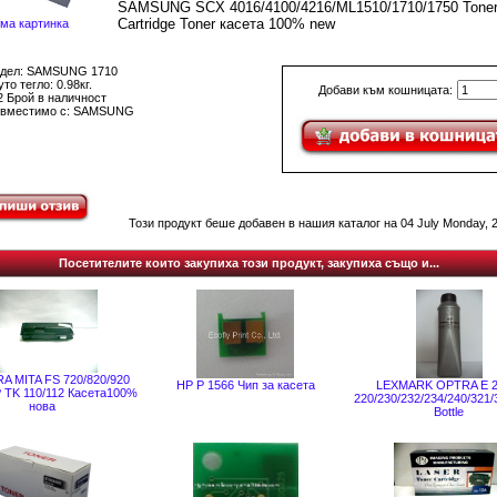
SAMSUNG SCX 4016/4100/4216/ML1510/1710/1750 Tone
Cartridge Toner касета 100% new
ма картинка
дел: SAMSUNG 1710
то тегло: 0.98кг.
Добави към кошницата:
2 Брой в наличност
вместимо с: SAMSUNG
Този продукт беше добавен в нашия каталог на 04 July Monday, 2
Посетителите които закупиха този продукт, закупиха също и...
 MITA FS 720/820/920
HP P 1566 Чип за касета
LEXMARK OPTRA E 2
 TK 110/112 Касета100%
220/230/232/234/240/321/
нова
Bottle