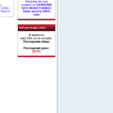
Уведоми ме при
новини за
SAMSUNG
SCX 4016/1710/4021
 1320n /
Toner касета 100%
а Касета
4
new
Кой разглежда сайта
В момента
има 566 гости онлайн.
Посещения общо:
Посещения днес:
29791