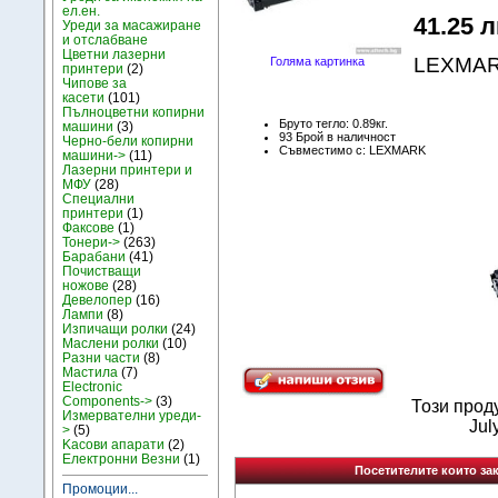
ел.ен.
41.25 л
Уреди за масажиране
и отслабване
Цветни лазерни
LEXMARK
Голяма картинка
принтери
(2)
Чипове за
касети
(101)
Пълноцветни копирни
Бруто тегло: 0.89кг.
машини
(3)
93 Брой в наличност
Черно-бели копирни
Съвместимо с: LEXMARK
машини->
(11)
Лазерни принтери и
МФУ
(28)
Специални
принтери
(1)
Факсове
(1)
Тонери->
(263)
Барабани
(41)
Почистващи
ножове
(28)
Девелопер
(16)
Лампи
(8)
Изпичащи ролки
(24)
Маслени ролки
(10)
Разни части
(8)
Мастила
(7)
Electronic
Components->
(3)
Този прод
Измервателни уреди-
Jul
>
(5)
Kасови апарати
(2)
Електронни Везни
(1)
Посетителите които зак
Промоции...