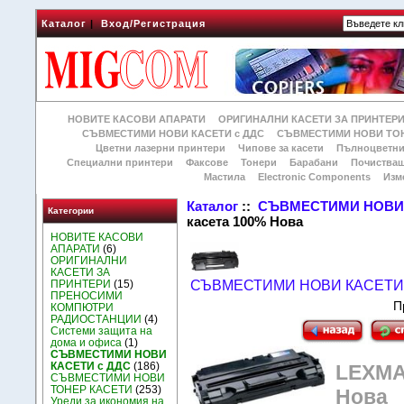
Каталог
|
Вход/Регистрация
НОВИТЕ КАСОВИ АПАРАТИ
ОРИГИНАЛНИ КАСЕТИ ЗА ПРИНТЕР
СЪВМЕСТИМИ НОВИ КАСЕТИ с ДДС
СЪВМЕСТИМИ НОВИ ТОН
Цветни лазерни принтери
Чипове за касети
Пълноцветни
Специални принтери
Факсове
Тонери
Барабани
Почиства
Мастила
Electronic Components
Изм
Каталог
::
СЪВМЕСТИМИ НОВИ 
Категории
касета 100% Нова
НОВИТЕ КАСОВИ
АПАРАТИ
(6)
ОРИГИНАЛНИ
КАСЕТИ ЗА
ПРИНТЕРИ
(15)
СЪВМЕСТИМИ НОВИ КАСЕТИ 
ПРЕНОСИМИ
П
КОМПЮТРИ
РАДИОСТАНЦИИ
(4)
Системи защита на
дома и офиса
(1)
СЪВМЕСТИМИ НОВИ
КАСЕТИ с ДДС
(186)
LEXMA
СЪВМЕСТИМИ НОВИ
ТОНЕР КАСЕТИ
(253)
Нова
Уреди за икономия на