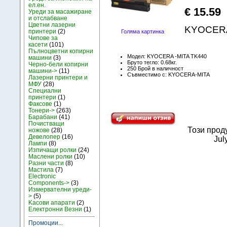
ел.ен.
€ 15.59
Уреди за масажиране
и отслабване
Цветни лазерни
KYOCERA 
принтери
(2)
Голяма картинка
Чипове за
касети
(101)
Пълноцветни копирни
Модел: KYOCERA -MITA TK440
машини
(3)
Бруто тегло: 0.68кг.
Черно-бели копирни
250 Брой в наличност
машини->
(11)
Съвместимо с: KYOCERA-MITA
Лазерни принтери и
МФУ
(28)
Специални
принтери
(1)
Факсове
(1)
Тонери->
(263)
Барабани
(41)
Почистващи
Този прод
ножове
(28)
Девелопер
(16)
Jul
Лампи
(8)
Изпичащи ролки
(24)
Маслени ролки
(10)
Разни части
(8)
Мастила
(7)
Electronic
Components->
(3)
Измервателни уреди-
>
(5)
Kасови апарати
(2)
Електронни Везни
(1)
Промоции...