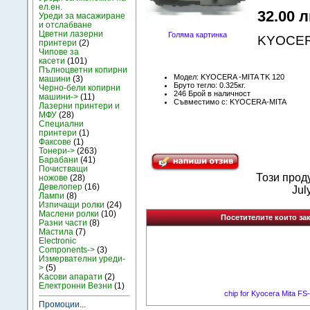
ел.ен.
32.00 л
Уреди за масажиране
и отслабване
Цветни лазерни
Голяма картинка
KYOCERA
принтери
(2)
Чипове за
касети
(101)
Пълноцветни копирни
Модел: KYOCERA -MITA TK 120
машини
(3)
Бруто тегло: 0.325кг.
Черно-бели копирни
246 Брой в наличност
машини->
(11)
Съвместимо с: KYOCERA-MITA
Лазерни принтери и
МФУ
(28)
Специални
принтери
(1)
Факсове
(1)
Тонери->
(263)
Барабани
(41)
Почистващи
Този прод
ножове
(28)
Девелопер
(16)
Jul
Лампи
(8)
Изпичащи ролки
(24)
Маслени ролки
(10)
Посетителите които зак
Разни части
(8)
Мастила
(7)
Electronic
Components->
(3)
Измервателни уреди-
>
(5)
Kасови апарати
(2)
Електронни Везни
(1)
chip for Kyocera Mita F
Промоции...