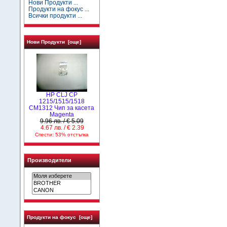
Нови Продукти ...
Продукти на фокус ...
Всички продукти ...
Нови Продукти [още]
HP CLJ CP
1215/1515/1518
CM1312 Чип за касета
Magenta
9.96 лв. / € 5.09
4.67 лв. / € 2.39
Спести: 53% отстъпка
Производители
Продукти на фокус [още]