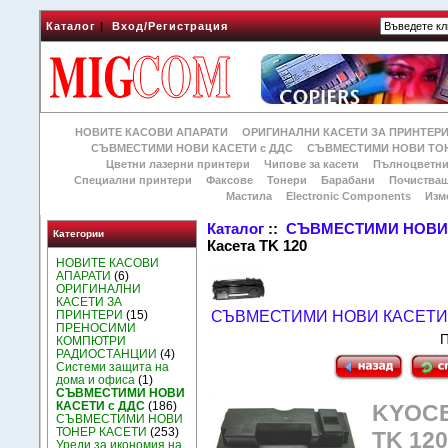
Каталог
|
Вход/Регистрация
НОВИТЕ КАСОВИ АПАРАТИ
ОРИГИНАЛНИ КАСЕТИ ЗА ПРИНТЕР
СЪВМЕСТИМИ НОВИ КАСЕТИ с ДДС
СЪВМЕСТИМИ НОВИ ТОН
Цветни лазерни принтери
Чипове за касети
Пълноцветни
Специални принтери
Факсове
Тонери
Барабани
Почиства
Мастила
Electronic Components
Изм
Каталог
::
СЪВМЕСТИМИ НОВИ 
Категории
Касета TK 120
НОВИТЕ КАСОВИ
АПАРАТИ
(6)
ОРИГИНАЛНИ
КАСЕТИ ЗА
ПРИНТЕРИ
(15)
СЪВМЕСТИМИ НОВИ КАСЕТИ 
ПРЕНОСИМИ
П
КОМПЮТРИ
РАДИОСТАНЦИИ
(4)
Системи защита на
дома и офиса
(1)
СЪВМЕСТИМИ НОВИ
КАСЕТИ с ДДС
(186)
KYOCE
СЪВМЕСТИМИ НОВИ
ТОНЕР КАСЕТИ
(253)
TK 120
Уреди за икономия на