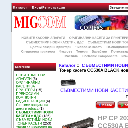
Каталог
|
Вход/Регистрация
НОВИТЕ КАСОВИ АПАРАТИ
ОРИГИНАЛНИ КАСЕТИ ЗА ПРИНТЕР
СЪВМЕСТИМИ НОВИ КАСЕТИ с ДДС
СЪВМЕСТИМИ НОВИ ТОН
Цветни лазерни принтери
Чипове за касети
Пълноцветни
Специални принтери
Факсове
Тонери
Барабани
Почиства
Мастила
Electronic Components
Изм
Каталог
::
СЪВМЕСТИМИ НОВИ 
Категории
Тонер касета CC530A BLACK нов
НОВИТЕ КАСОВИ
АПАРАТИ
(6)
ОРИГИНАЛНИ
КАСЕТИ ЗА
ПРИНТЕРИ
(15)
СЪВМЕСТИМИ НОВИ КАСЕТИ 
ПРЕНОСИМИ
П
КОМПЮТРИ
РАДИОСТАНЦИИ
(4)
Системи защита на
дома и офиса
(1)
СЪВМЕСТИМИ НОВИ
КАСЕТИ с ДДС
(186)
HP CP 20
СЪВМЕСТИМИ НОВИ
ТОНЕР КАСЕТИ
(253)
CC530A B
Уреди за икономия на