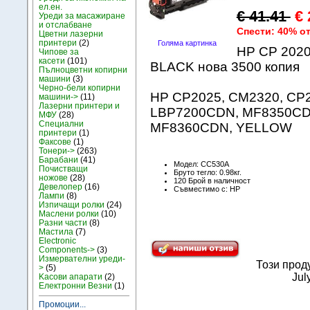
ел.ен.
€ 41.41
€ 
Уреди за масажиране
и отслабване
Спести: 40% о
Цветни лазерни
принтери
(2)
Голяма картинка
HP CP 2020
Чипове за
касети
(101)
BLACK нова 3500 копия
Пълноцветни копирни
машини
(3)
Черно-бели копирни
HP CP2025, CM2320, CP2
машини->
(11)
Лазерни принтери и
LBP7200CDN, MF8350CD
МФУ
(28)
Специални
MF8360CDN, YELLOW
принтери
(1)
Факсове
(1)
Тонери->
(263)
Барабани
(41)
Модел: CC530A
Почистващи
Бруто тегло: 0.98кг.
ножове
(28)
120 Брой в наличност
Девелопер
(16)
Съвместимо с: HP
Лампи
(8)
Изпичащи ролки
(24)
Маслени ролки
(10)
Разни части
(8)
Мастила
(7)
Electronic
Components->
(3)
Измервателни уреди-
Този прод
>
(5)
Jul
Kасови апарати
(2)
Електронни Везни
(1)
Промоции...