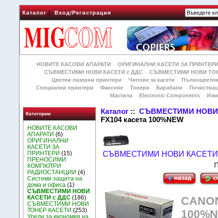
Каталог
|
Вход/Регистрация
НОВИТЕ КАСОВИ АПАРАТИ
ОРИГИНАЛНИ КАСЕТИ ЗА ПРИНТЕР
СЪВМЕСТИМИ НОВИ КАСЕТИ с ДДС
СЪВМЕСТИМИ НОВИ ТОН
Цветни лазерни принтери
Чипове за касети
Пълноцветни
Специални принтери
Факсове
Тонери
Барабани
Почиства
Мастила
Electronic Components
Изм
Каталог
::
СЪВМЕСТИМИ НОВИ 
Категории
FX104 касета 100%NEW
НОВИТЕ КАСОВИ
АПАРАТИ
(6)
ОРИГИНАЛНИ
КАСЕТИ ЗА
ПРИНТЕРИ
(15)
СЪВМЕСТИМИ НОВИ КАСЕТИ 
ПРЕНОСИМИ
П
КОМПЮТРИ
РАДИОСТАНЦИИ
(4)
Системи защита на
дома и офиса
(1)
СЪВМЕСТИМИ НОВИ
КАСЕТИ с ДДС
(186)
CANON 
СЪВМЕСТИМИ НОВИ
ТОНЕР КАСЕТИ
(253)
100%
Уреди за икономия на