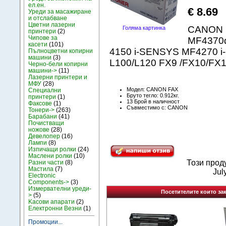
ел.ен.
€ 8.69
Уреди за масажиране
и отслабване
Цветни лазерни
CANON 
Голяма картинка
принтери
(2)
Чипове за
MF4370d
касети
(101)
4150 i-SENSYS MF4270 i
Пълноцветни копирни
машини
(3)
L100/L120 FX9 /FX10/FX
Черно-бели копирни
машини->
(11)
Лазерни принтери и
МФУ
(28)
Модел: CANON FAX
Специални
Бруто тегло: 0.912кг.
принтери
(1)
13 Брой в наличност
Факсове
(1)
Съвместимо с: CANON
Тонери->
(263)
Барабани
(41)
Почистващи
ножове
(28)
Девелопер
(16)
Лампи
(8)
Изпичащи ролки
(24)
Маслени ролки
(10)
Този прод
Разни части
(8)
Мастила
(7)
Jul
Electronic
Components->
(3)
Измервателни уреди-
Посетителите които зак
>
(5)
Kасови апарати
(2)
Електронни Везни
(1)
Промоции...