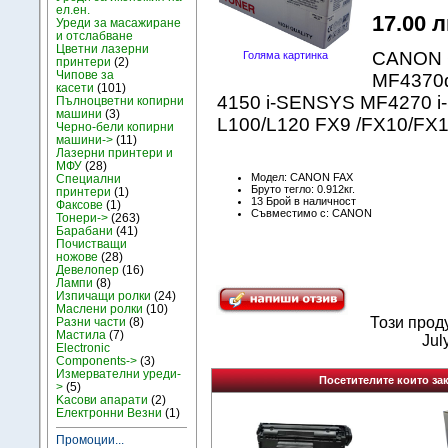
ел.ен.
17.00 л
Уреди за масажиране
и отслабване
Цветни лазерни
CANON 
Голяма картинка
принтери
(2)
Чипове за
MF4370d
касети
(101)
4150 i-SENSYS MF4270 i
Пълноцветни копирни
машини
(3)
L100/L120 FX9 /FX10/FX
Черно-бели копирни
машини->
(11)
Лазерни принтери и
МФУ
(28)
Модел: CANON FAX
Специални
Бруто тегло: 0.912кг.
принтери
(1)
13 Брой в наличност
Факсове
(1)
Съвместимо с: CANON
Тонери->
(263)
Барабани
(41)
Почистващи
ножове
(28)
Девелопер
(16)
Лампи
(8)
Изпичащи ролки
(24)
Маслени ролки
(10)
Този прод
Разни части
(8)
Мастила
(7)
Jul
Electronic
Components->
(3)
Измервателни уреди-
Посетителите които зак
>
(5)
Kасови апарати
(2)
Електронни Везни
(1)
Промоции...