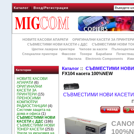
Каталог
|
Вход/Регистрация
НОВИТЕ КАСОВИ АПАРАТИ
ОРИГИНАЛНИ КАСЕТИ ЗА ПРИНТЕР
СЪВМЕСТИМИ НОВИ КАСЕТИ с ДДС
СЪВМЕСТИМИ НОВИ ТОН
Цветни лазерни принтери
Чипове за касети
Пълноцветни
Специални принтери
Факсове
Тонери
Барабани
Почиства
Мастила
Electronic Components
Изм
Каталог
::
СЪВМЕСТИМИ НОВИ 
Категории
FX104 касета 100%NEW
НОВИТЕ КАСОВИ
АПАРАТИ
(6)
ОРИГИНАЛНИ
КАСЕТИ ЗА
ПРИНТЕРИ
(15)
СЪВМЕСТИМИ НОВИ КАСЕТИ 
ПРЕНОСИМИ
П
КОМПЮТРИ
РАДИОСТАНЦИИ
(4)
Системи защита на
дома и офиса
(1)
СЪВМЕСТИМИ НОВИ
КАСЕТИ с ДДС
(186)
CANON 
СЪВМЕСТИМИ НОВИ
ТОНЕР КАСЕТИ
(253)
100%
Уреди за икономия на