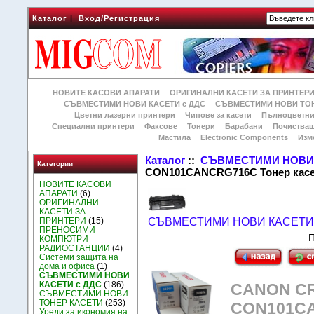
Каталог
|
Вход/Регистрация
НОВИТЕ КАСОВИ АПАРАТИ
ОРИГИНАЛНИ КАСЕТИ ЗА ПРИНТЕР
СЪВМЕСТИМИ НОВИ КАСЕТИ с ДДС
СЪВМЕСТИМИ НОВИ ТОН
Цветни лазерни принтери
Чипове за касети
Пълноцветни
Специални принтери
Факсове
Тонери
Барабани
Почиства
Мастила
Electronic Components
Изм
Каталог
::
СЪВМЕСТИМИ НОВИ 
Категории
CON101CANCRG716C Тонер касе
НОВИТЕ КАСОВИ
АПАРАТИ
(6)
ОРИГИНАЛНИ
КАСЕТИ ЗА
ПРИНТЕРИ
(15)
СЪВМЕСТИМИ НОВИ КАСЕТИ 
ПРЕНОСИМИ
П
КОМПЮТРИ
РАДИОСТАНЦИИ
(4)
Системи защита на
дома и офиса
(1)
СЪВМЕСТИМИ НОВИ
КАСЕТИ с ДДС
(186)
CANON CR
СЪВМЕСТИМИ НОВИ
ТОНЕР КАСЕТИ
(253)
CON101CA
Уреди за икономия на