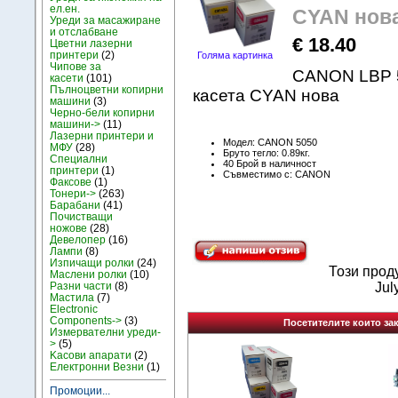
ел.ен.
CYAN нов
Уреди за масажиране
и отслабване
€ 18.40
Цветни лазерни
принтери
(2)
Голяма картинка
Чипове за
CANON LBP 5
касети
(101)
Пълноцветни копирни
касета CYAN нова
машини
(3)
Черно-бели копирни
машини->
(11)
Лазерни принтери и
Модел: CANON 5050
МФУ
(28)
Бруто тегло: 0.89кг.
Специални
40 Брой в наличност
принтери
(1)
Съвместимо с: CANON
Факсове
(1)
Тонери->
(263)
Барабани
(41)
Почистващи
ножове
(28)
Девелопер
(16)
Лампи
(8)
Изпичащи ролки
(24)
Този прод
Маслени ролки
(10)
Разни части
(8)
Jul
Мастила
(7)
Electronic
Components->
(3)
Посетителите които зак
Измервателни уреди-
>
(5)
Kасови апарати
(2)
Електронни Везни
(1)
Промоции...