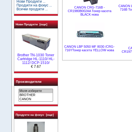
Нови Продукти ...
Продукти на фокус ...
CANON L
CANON CRG-716B -
Всички продукти ...
716B То
CR1980B002AA Тонер касета
BLACK нова
Нови Продукти [още]
CANON LBP 5050 MF 8030 /CRG-
C
716YТонер касета YELLOW нова
CR197
Brother TN-1030 Toner
Cartridge HL-1110/ HL-
1112/ DCP-1510/
€ 7.67
Производители
Продукти на фокус [още]