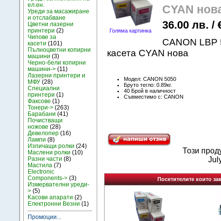
ел.ен.
CYAN нов
Уреди за масажиране
и отслабване
36.00 лв. / 
Цветни лазерни
принтери
(2)
Голяма картинка
Чипове за
CANON LBP 5
касети
(101)
Пълноцветни копирни
касета CYAN нова
машини
(3)
Черно-бели копирни
машини->
(11)
Лазерни принтери и
Модел: CANON 5050
МФУ
(28)
Бруто тегло: 0.89кг.
Специални
40 Брой в наличност
принтери
(1)
Съвместимо с: CANON
Факсове
(1)
Тонери->
(263)
Барабани
(41)
Почистващи
ножове
(28)
Девелопер
(16)
Лампи
(8)
Изпичащи ролки
(24)
Този прод
Маслени ролки
(10)
Разни части
(8)
Jul
Мастила
(7)
Electronic
Components->
(3)
Посетителите които зак
Измервателни уреди-
>
(5)
Kасови апарати
(2)
Електронни Везни
(1)
Промоции...