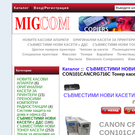
Каталог
|
Вход/Регистрация
НОВИТЕ КАСОВИ АПАРАТИ
ОРИГИНАЛНИ КАСЕТИ ЗА ПРИНТЕР
СЪВМЕСТИМИ НОВИ КАСЕТИ с ДДС
СЪВМЕСТИМИ НОВИ ТОН
Цветни лазерни принтери
Чипове за касети
Пълноцветни
Специални принтери
Факсове
Тонери
Барабани
Почиства
Мастила
Electronic Components
Изм
Каталог
::
СЪВМЕСТИМИ НОВИ 
Категории
CON101CANCRG716C Тонер касе
НОВИТЕ КАСОВИ
АПАРАТИ
(6)
ОРИГИНАЛНИ
КАСЕТИ ЗА
ПРИНТЕРИ
(15)
СЪВМЕСТИМИ НОВИ КАСЕТИ 
ПРЕНОСИМИ
П
КОМПЮТРИ
РАДИОСТАНЦИИ
(4)
Системи защита на
дома и офиса
(1)
СЪВМЕСТИМИ НОВИ
КАСЕТИ с ДДС
(186)
CANON CR
СЪВМЕСТИМИ НОВИ
ТОНЕР КАСЕТИ
(253)
CON101CA
Уреди за икономия на