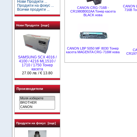
Нови Продукти ...
Продукти на фокус ...
CANON L
CANON CRG-716B -
Всички продукти ...
716B То
CR1980B002AA Тонер касета
BLACK нова
Нови Продукти [още]
CANON LBP 5050 MF 8030 Тонер
CA
касета MAGENTA CRG-716M нова
CR197
SAMSUNG SCX 4016 /
4100 / 4216 ML1510 /
1710 / 1750 Тонер
касета
27.00 лв. / € 13.80
Производители
Продукти на фокус [още]