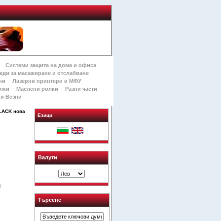
Системи защита на дома и офиса
еди за масажиране и отслабване
ни
Лазерни принтери и МФУ
лки
Маслени ролки
Разни части
и Везни
LACK нова
Езици
Валути
а
Търсене