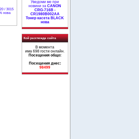
Уведоми ме при
новини за
CANON
20 / 3015
CRG-716B -
0% нова
CR1980B002AA
Тонер касета BLACK
нова
Кой разглежда сайта
В момента
има 698 гости онлайн.
Посещения общо:
Посещения днес:
98499