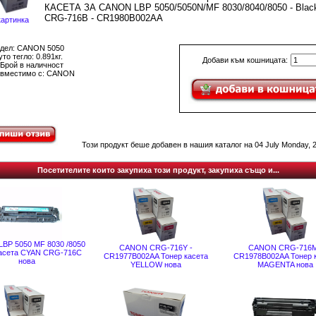
КАСЕТА ЗА CANON LBP 5050/5050N/MF 8030/8040/8050 - Blac
CRG-716B - CR1980B002AA
картинка
дел: CANON 5050
то тегло: 0.891кг.
Добави към кошницата:
 Брой в наличност
вместимо с: CANON
Този продукт беше добавен в нашия каталог на 04 July Monday, 2
Посетителите които закупиха този продукт, закупиха също и...
BP 5050 MF 8030 /8050
CANON CRG-716Y -
CANON CRG-716M
касета CYAN CRG-716C
CR1977B002AA Тонер касета
CR1978B002AA Тонер 
нова
YELLOW нова
MAGENTA нова