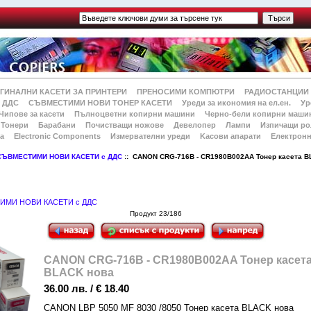
ГИНАЛНИ КАСЕТИ ЗА ПРИНТЕРИ
ПРЕНОСИМИ КОМПЮТРИ
РАДИОСТАНЦИИ
 ДДС
СЪВМЕСТИМИ НОВИ ТОНЕР КАСЕТИ
Уреди за икономия на ел.ен.
Ур
Чипове за касети
Пълноцветни копирни машини
Черно-бели копирни маши
Тонери
Барабани
Почистващи ножове
Девелопер
Лампи
Изпичащи ро
а
Electronic Components
Измервателни уреди
Kасови апарати
Електронн
СЪВМЕСТИМИ НОВИ КАСЕТИ с ДДС
:: CANON CRG-716B - CR1980B002AA Тонер касета B
ИМИ НОВИ КАСЕТИ с ДДС
Продукт 23/186
CANON CRG-716B - CR1980B002AA Тонер касет
BLACK нова
36.00 лв. / € 18.40
CANON LBP 5050 MF 8030 /8050 Тонер касета BLACK нова