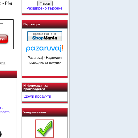
k - P№
Разширено търсене
Партньори
Pazaruvaj - Надежден
помощник за покупки
011.
Информация за
производител
Други продукти
 -
касета
Уведомявания