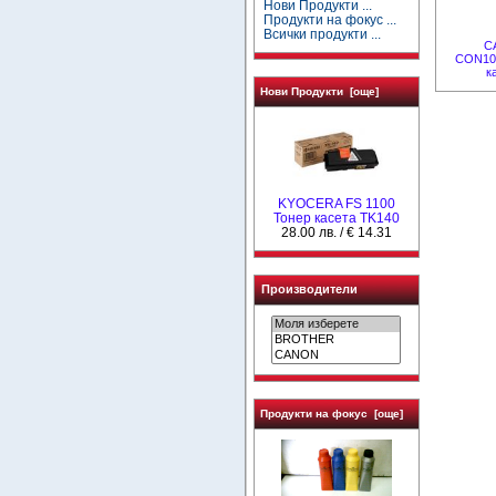
Нови Продукти ...
Продукти на фокус ...
Всички продукти ...
C
CON10
к
Нови Продукти [още]
KYOCERA FS 1100
Тонер касета TK140
28.00 лв. / € 14.31
Производители
Продукти на фокус [още]