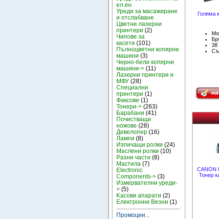
ел.ен.
Уреди за масажиране
Голяма 
и отслабване
Цветни лазерни
принтери
(2)
Мо
Чипове за
Бру
касети
(101)
38
Пълноцветни копирни
Съ
машини
(3)
Черно-бели копирни
машини->
(11)
Лазерни принтери и
МФУ
(28)
Специални
принтери
(1)
Факсове
(1)
Тонери->
(263)
Барабани
(41)
Почистващи
ножове
(28)
Девелопер
(16)
Лампи
(8)
Изпичащи ролки
(24)
Маслени ролки
(10)
Разни части
(8)
Мастила
(7)
CANON L
Electronic
Тонер 
Components->
(3)
Измервателни уреди-
>
(5)
Kасови апарати
(2)
Електронни Везни
(1)
Промоции...