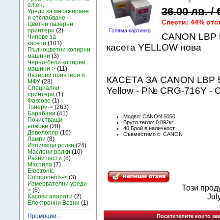
ел.ен.
36.00 лв. /
Уреди за масажиране
и отслабване
Спести: 44% отс
Цветни лазерни
принтери
(2)
Голяма картинка
CANON LBP 5
Чипове за
касети
(101)
касета YELLOW нова
Пълноцветни копирни
машини
(3)
Черно-бели копирни
машини->
(11)
Лазерни принтери и
КАСЕТА ЗА CANON LBP 50
МФУ
(28)
Специални
Yellow - P№ CRG-716Y -
принтери
(1)
Факсове
(1)
Тонери->
(263)
Барабани
(41)
Модел: CANON 5050
Почистващи
Бруто тегло: 0.892кг.
ножове
(28)
40 Брой в наличност
Девелопер
(16)
Съвместимо с: CANON
Лампи
(8)
Изпичащи ролки
(24)
Маслени ролки
(10)
Разни части
(8)
Мастила
(7)
Electronic
Components->
(3)
Измервателни уреди-
Този прод
>
(5)
Jul
Kасови апарати
(2)
Електронни Везни
(1)
Промоции...
Посетителите които зак