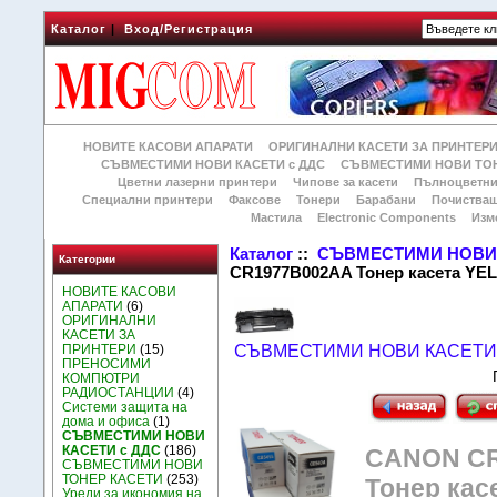
Каталог
|
Вход/Регистрация
НОВИТЕ КАСОВИ АПАРАТИ
ОРИГИНАЛНИ КАСЕТИ ЗА ПРИНТЕР
СЪВМЕСТИМИ НОВИ КАСЕТИ с ДДС
СЪВМЕСТИМИ НОВИ ТОН
Цветни лазерни принтери
Чипове за касети
Пълноцветни
Специални принтери
Факсове
Тонери
Барабани
Почиства
Мастила
Electronic Components
Изм
Каталог
::
СЪВМЕСТИМИ НОВИ 
Категории
CR1977B002AA Тонер касета YE
НОВИТЕ КАСОВИ
АПАРАТИ
(6)
ОРИГИНАЛНИ
КАСЕТИ ЗА
ПРИНТЕРИ
(15)
СЪВМЕСТИМИ НОВИ КАСЕТИ 
ПРЕНОСИМИ
КОМПЮТРИ
РАДИОСТАНЦИИ
(4)
Системи защита на
дома и офиса
(1)
СЪВМЕСТИМИ НОВИ
КАСЕТИ с ДДС
(186)
CANON CR
СЪВМЕСТИМИ НОВИ
ТОНЕР КАСЕТИ
(253)
Тонер кас
Уреди за икономия на