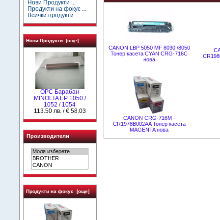
Нови Продукти ...
Продукти на фокус ...
Всички продукти ...
Нови Продукти [още]
CANON LBP 5050 MF 8030 /8050
C
Тонер касета CYAN CRG-716C
CR198
нова
OPC Барабан
MINOLTA EP 1050 /
1052 / 1054
113.50 лв. / € 58.03
CANON CRG-716M -
CR1978B002AA Тонер касета
MAGENTA нова
Производители
Продукти на фокус [още]