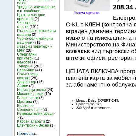
ел.ен.
208.34 
Уреди за масажиране
и отслабване
Голяма картинка
Цветни лазерни
Електро
принтери
(2)
Чипове за
C-KL с КЛЕН (контролна л
касети
(101)
вграден данъчен термина
Пълноцветни копирни
машини
(3)
изцяло на изискванията 
Черно-бели копирни
машини->
(11)
Министерството на Финан
Лазерни принтери и
всякакъв вид търговски о
МФУ
(28)
Специални
аптеки, офиси, ресторант
принтери
(1)
Факсове
(1)
Тонери->
(263)
Барабани
(41)
ЦЕНАТА ВКЛЮЧВА програм
Почистващи
платена карта за мобилн
ножове
(28)
Девелопер
(16)
за абонаментно обслужва
Лампи
(8)
Изпичащи ролки
(24)
Маслени ролки
(10)
Разни части
(8)
Модел: Daisy EXPERT C-KL
Мастила
(7)
Бруто тегло: 1кг.
Electronic
230 Брой в наличност
Components->
(3)
Измервателни уреди-
>
(5)
Kасови апарати
(2)
Електронни Везни
(1)
Промоции...