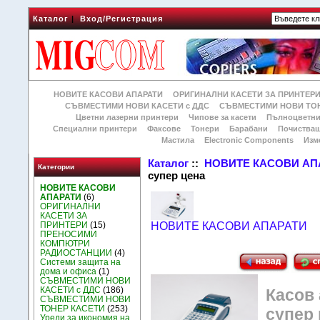
Каталог
|
Вход/Регистрация
НОВИТЕ КАСОВИ АПАРАТИ
ОРИГИНАЛНИ КАСЕТИ ЗА ПРИНТЕР
СЪВМЕСТИМИ НОВИ КАСЕТИ с ДДС
СЪВМЕСТИМИ НОВИ ТОН
Цветни лазерни принтери
Чипове за касети
Пълноцветни
Специални принтери
Факсове
Тонери
Барабани
Почиства
Мастила
Electronic Components
Изм
Каталог
::
НОВИТЕ КАСОВИ АП
Категории
супер цена
НОВИТЕ КАСОВИ
АПАРАТИ
(6)
ОРИГИНАЛНИ
КАСЕТИ ЗА
ПРИНТЕРИ
(15)
НОВИТЕ КАСОВИ АПАРАТИ
ПРЕНОСИМИ
КОМПЮТРИ
РАДИОСТАНЦИИ
(4)
Системи защита на
дома и офиса
(1)
СЪВМЕСТИМИ НОВИ
КАСЕТИ с ДДС
(186)
Касов 
СЪВМЕСТИМИ НОВИ
ТОНЕР КАСЕТИ
(253)
супер 
Уреди за икономия на