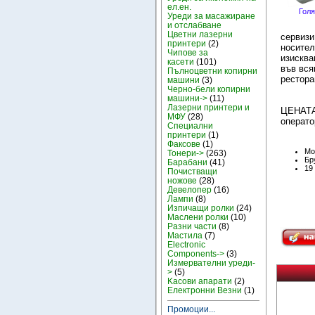
ел.ен.
Голя
Уреди за масажиране
и отслабване
Цветни лазерни
сервизи
принтери
(2)
носител
Чипове за
изисква
касети
(101)
във вся
Пълноцветни копирни
рестора
машини
(3)
Черно-бели копирни
машини->
(11)
Лазерни принтери и
ЦЕНАТА 
МФУ
(28)
операто
Специални
принтери
(1)
Факсове
(1)
Мо
Тонери->
(263)
Бру
Барабани
(41)
19
Почистващи
ножове
(28)
Девелопер
(16)
Лампи
(8)
Изпичащи ролки
(24)
Маслени ролки
(10)
Разни части
(8)
Мастила
(7)
Electronic
Components->
(3)
Измервателни уреди-
>
(5)
Kасови апарати
(2)
Електронни Везни
(1)
Промоции...