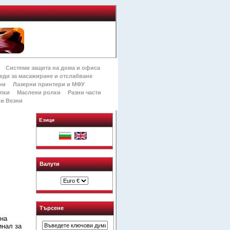
Системи защита на дома и офиса
еди за масажиране и отслабване
ни
Лазерни принтери и МФУ
лки
Маслени ролки
Разни части
и Везни
Езици
Валути
Търсене
лна
инал за