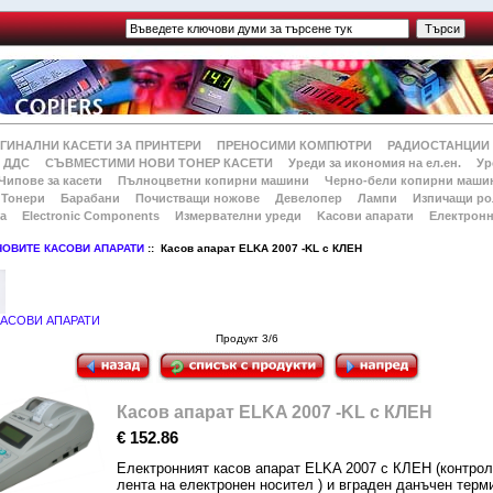
ГИНАЛНИ КАСЕТИ ЗА ПРИНТЕРИ
ПРЕНОСИМИ КОМПЮТРИ
РАДИОСТАНЦИИ
 ДДС
СЪВМЕСТИМИ НОВИ ТОНЕР КАСЕТИ
Уреди за икономия на ел.ен.
Ур
Чипове за касети
Пълноцветни копирни машини
Черно-бели копирни маши
Тонери
Барабани
Почистващи ножове
Девелопер
Лампи
Изпичащи ро
а
Electronic Components
Измервателни уреди
Kасови апарати
Електронн
НОВИТЕ КАСОВИ АПАРАТИ
:: Касов апарат ELKA 2007 -KL с КЛЕН
КАСОВИ АПАРАТИ
Продукт 3/6
Касов апарат ELKA 2007 -KL с КЛЕН
€ 152.86
Електронният касов апарат ELKA 2007 с КЛЕН (контро
лента на електронен носител ) и вграден данъчен терм