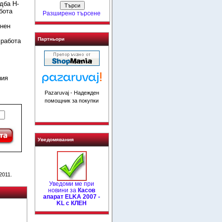
дба H-
бота
Разширено търсене
онен
Партньори
 работа
ния
Pazaruvaj - Надежден
помощник за покупки
Уведомявания
2011.
Уведоми ме при
новини за
Касов
апарат ELKA 2007 -
KL с КЛЕН