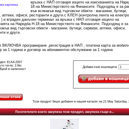
връзка с НАП отговаря изцяло на изискванията на Наре
ма картинка
18 на Министерството на Финансите. Подходящ е за ра
във всякакъв вид търговски обекти - магазини, бутици,
, аптеки, офиси, ресторанти и други.с КЛЕН (контролна лента на електр
 ) и вграден данъчен терминал за връзка с НАП отговаря изцяло на
нията на Наредба H-18 на Министерството на Финансите. Подходящ е за
какъв вид търговски обекти - магазини, бутици, сервизи, аптеки, офиси,
нти и други.
ВКЛЮЧВА програмиране ,регистрация в НАП , платена карта за мобил
р за 1 година и договор за абонаментно обслужване за 1 година
дел: ELKA 2007
то тегло: 2.8кг.
Добави към кошницата:
 Брой в наличност
Този продукт беше добавен в нашия каталог на 21 May Saturday, 
Посетителите които закупиха този продукт, закупиха също и...