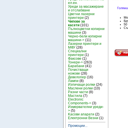
ел.ен.
Уреди за масажиране
Голяма
и отслабване
Цветни лазерни
принтери
(2)
Мо
Бру
Чипове за
50
касети
(101)
Съ
Пълноцветни копирни
машини
(3)
Черно-бели копирни
машини->
(11)
Лазерни принтери и
МФУ
(28)
Специални
принтери
(1)
Факсове
(1)
Тонери->
(263)
Барабани
(41)
Почистващи
ножове
(28)
Девелопер
(16)
Лампи
(8)
Изпичащи ролки
(24)
Маслени ролки
(10)
Разни части
(8)
Мастила
(7)
Electronic
Components->
(3)
Измервателни уреди-
>
(5)
Kасови апарати
(2)
Електронни Везни
(1)
Промоции...