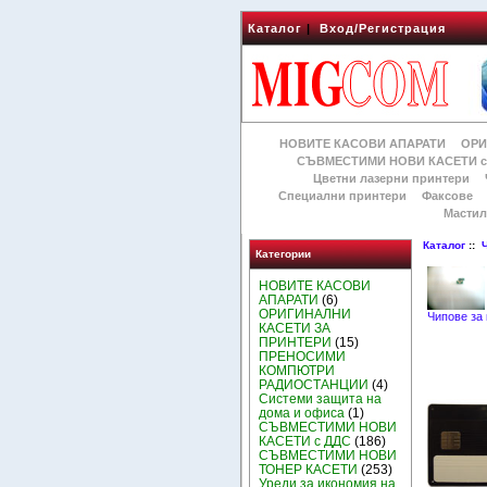
Каталог
|
Вход/Регистрация
НОВИТЕ КАСОВИ АПАРАТИ
ОРИ
СЪВМЕСТИМИ НОВИ КАСЕТИ с
Цветни лазерни принтери
Специални принтери
Факсове
Мастил
Каталог
::
Категории
НОВИТЕ КАСОВИ
АПАРАТИ
(6)
ОРИГИНАЛНИ
Чипове за 
КАСЕТИ ЗА
ПРИНТЕРИ
(15)
ПРЕНОСИМИ
КОМПЮТРИ
РАДИОСТАНЦИИ
(4)
Системи защита на
дома и офиса
(1)
СЪВМЕСТИМИ НОВИ
КАСЕТИ с ДДС
(186)
СЪВМЕСТИМИ НОВИ
ТОНЕР КАСЕТИ
(253)
Уреди за икономия на