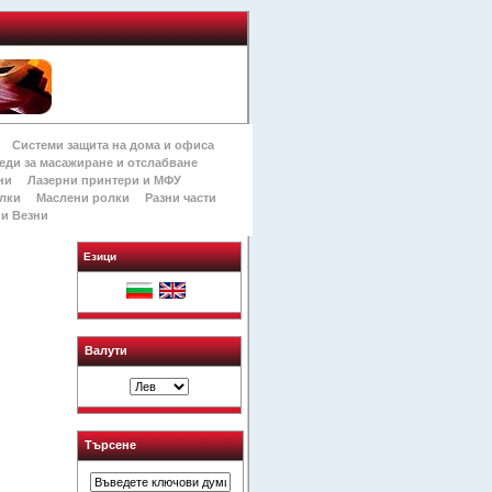
Системи защита на дома и офиса
еди за масажиране и отслабване
ни
Лазерни принтери и МФУ
лки
Маслени ролки
Разни части
и Везни
Езици
Валути
Търсене