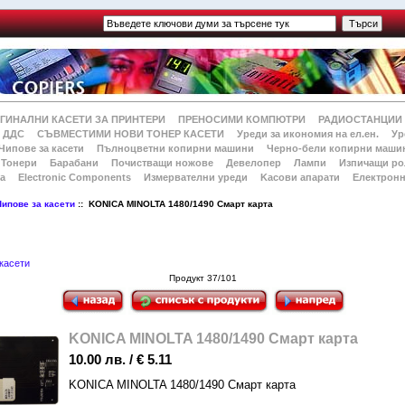
ГИНАЛНИ КАСЕТИ ЗА ПРИНТЕРИ
ПРЕНОСИМИ КОМПЮТРИ
РАДИОСТАНЦИИ
 ДДС
СЪВМЕСТИМИ НОВИ ТОНЕР КАСЕТИ
Уреди за икономия на ел.ен.
Ур
Чипове за касети
Пълноцветни копирни машини
Черно-бели копирни маши
Тонери
Барабани
Почистващи ножове
Девелопер
Лампи
Изпичащи ро
а
Electronic Components
Измервателни уреди
Kасови апарати
Електронн
Чипове за касети
:: KONICA MINOLTA 1480/1490 Смарт карта
касети
Продукт 37/101
KONICA MINOLTA 1480/1490 Смарт карта
10.00 лв. / € 5.11
KONICA MINOLTA 1480/1490 Смарт карта