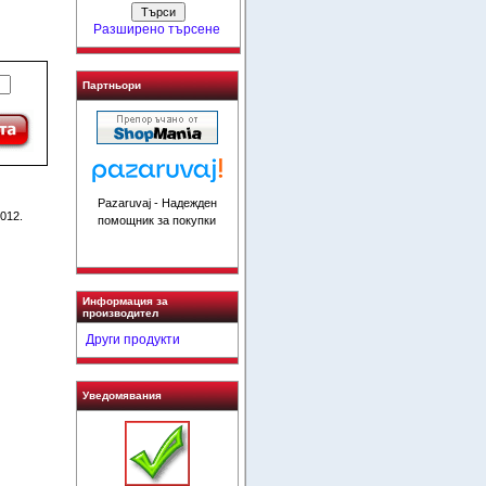
Разширено търсене
Партньори
Pazaruvaj - Надежден
2012.
помощник за покупки
Информация за
производител
Други продукти
Уведомявания