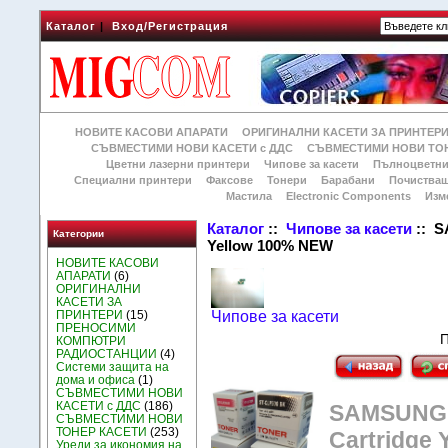
Каталог
|
Вход/Регистрация
НОВИТЕ КАСОВИ АПАРАТИ
ОРИГИНАЛНИ КАСЕТИ ЗА ПРИНТЕР
СЪВМЕСТИМИ НОВИ КАСЕТИ с ДДС
СЪВМЕСТИМИ НОВИ ТОН
Цветни лазерни принтери
Чипове за касети
Пълноцветни
Специални принтери
Факсове
Тонери
Барабани
Почиства
Мастила
Electronic Components
Изм
Каталог
::
Чипове за касети
:: S
Категории
Yellow 100% NEW
НОВИТЕ КАСОВИ
АПАРАТИ
(6)
ОРИГИНАЛНИ
КАСЕТИ ЗА
ПРИНТЕРИ
(15)
Чипове за касети
ПРЕНОСИМИ
П
КОМПЮТРИ
РАДИОСТАНЦИИ
(4)
Системи защита на
дома и офиса
(1)
СЪВМЕСТИМИ НОВИ
КАСЕТИ с ДДС
(186)
SAMSUNG C
СЪВМЕСТИМИ НОВИ
ТОНЕР КАСЕТИ
(253)
Cartridge
Уреди за икономия на