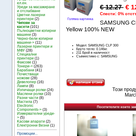
ел.ен.
€ 12.27
€ 1
Уреди за масажиране
и отслабване
Спести: 0% отст
Цветни лазерни
принтери
(2)
Голяма картинка
SAMSUNG CLP
Чипове за
касети
(101)
Yellow 100% NEW
Пълноцветни копирни
машини
(3)
Черно-бели копирни
машини->
(11)
Модел: SAMSUNG CLP 300
Лазерни принтери и
Бруто тегло: 0.146кг.
МФУ
(28)
211 Брой в наличност
Специални
Съвместимо с: SAMSUNG
принтери
(1)
Факсове
(1)
Тонери->
(263)
Барабани
(41)
Почистващи
ножове
(28)
Девелопер
(16)
Лампи
(8)
Този прод
Изпичащи ролки
(24)
Маслени ролки
(10)
Marc
Разни части
(8)
Мастила
(7)
Electronic
Посетителите които зак
Components->
(3)
Измервателни уреди-
>
(5)
Kасови апарати
(2)
Електронни Везни
(1)
Промоции...