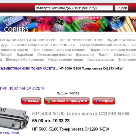
ГИНАЛНИ КАСЕТИ ЗА ПРИНТЕРИ
ПРЕНОСИМИ КОМПЮТРИ
РАДИОСТАНЦИИ
 ДДС
СЪВМЕСТИМИ НОВИ ТОНЕР КАСЕТИ
Уреди за икономия на ел.ен.
Ур
Чипове за касети
Пълноцветни копирни машини
Черно-бели копирни маши
Тонери
Барабани
Почистващи ножове
Девелопер
Лампи
Изпичащи ро
а
Electronic Components
Измервателни уреди
Kасови апарати
Електронн
СЪВМЕСТИМИ НОВИ ТОНЕР КАСЕТИ
:: HP 5000 /5100 Тонер касета C4129X NEW
ИМИ НОВИ ТОНЕР КАСЕТИ
Продукт 70/253
HP 5000 /5100 Тонер касета C4129X NEW
65.00 лв. / € 33.23
HP 5000 /5100 Тонер касета C4129X NEW
ма картинка