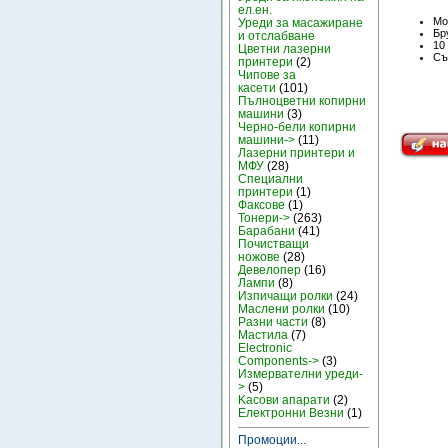
ел.ен.
Мо
Уреди за масажиране
Бру
и отслабване
10
Цветни лазерни
Съ
принтери
(2)
Чипове за
касети
(101)
Пълноцветни копирни
машини
(3)
Черно-бели копирни
машини->
(11)
Лазерни принтери и
МФУ
(28)
Специални
принтери
(1)
Факсове
(1)
Тонери->
(263)
Барабани
(41)
Почистващи
ножове
(28)
Девелопер
(16)
Лампи
(8)
Изпичащи ролки
(24)
Маслени ролки
(10)
Разни части
(8)
Мастила
(7)
Electronic
Components->
(3)
Измервателни уреди-
>
(5)
Kасови апарати
(2)
Електронни Везни
(1)
Промоции...