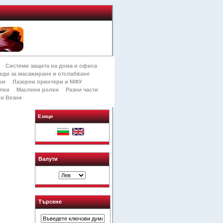
Системи защита на дома и офиса
еди за масажиране и отслабване
ни
Лазерни принтери и МФУ
лки
Маслени ролки
Разни части
и Везни
Езици
Валути
Търсене