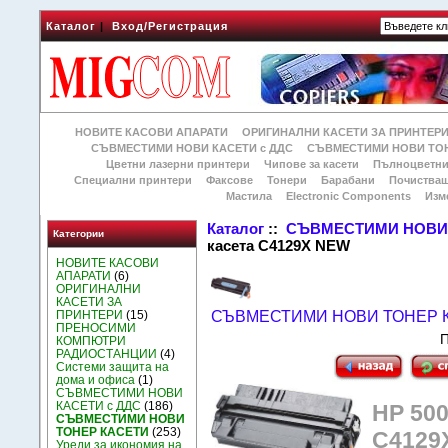
Каталог
|
Вход/Регистрация
НОВИТЕ КАСОВИ АПАРАТИ
ОРИГИНАЛНИ КАСЕТИ ЗА ПРИНТЕР
СЪВМЕСТИМИ НОВИ КАСЕТИ с ДДС
СЪВМЕСТИМИ НОВИ ТОН
Цветни лазерни принтери
Чипове за касети
Пълноцветни
Специални принтери
Факсове
Тонери
Барабани
Почиства
Мастила
Electronic Components
Изм
Каталог
::
СЪВМЕСТИМИ НОВИ 
Категории
касета C4129X NEW
НОВИТЕ КАСОВИ
АПАРАТИ
(6)
ОРИГИНАЛНИ
КАСЕТИ ЗА
ПРИНТЕРИ
(15)
СЪВМЕСТИМИ НОВИ ТОНЕР 
ПРЕНОСИМИ
П
КОМПЮТРИ
РАДИОСТАНЦИИ
(4)
Системи защита на
дома и офиса
(1)
СЪВМЕСТИМИ НОВИ
КАСЕТИ с ДДС
(186)
HP 500
СЪВМЕСТИМИ НОВИ
ТОНЕР КАСЕТИ
(253)
C4129
Уреди за икономия на