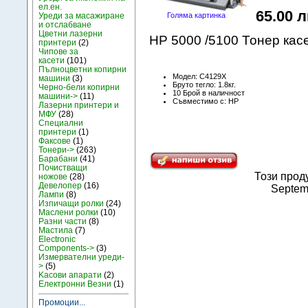
ел.ен.
65.00 л
Уреди за масажиране
Голяма картинка
и отслабване
Цветни лазерни
HP 5000 /5100 Тонер ка
принтери
(2)
Чипове за
касети
(101)
Пълноцветни копирни
Модел: C4129X
машини
(3)
Бруто тегло: 1.8кг.
Черно-бели копирни
10 Брой в наличност
машини->
(11)
Съвместимо с: HP
Лазерни принтери и
МФУ
(28)
Специални
принтери
(1)
Факсове
(1)
Тонери->
(263)
Барабани
(41)
Почистващи
Този прод
ножове
(28)
Девелопер
(16)
Septemb
Лампи
(8)
Изпичащи ролки
(24)
Маслени ролки
(10)
Разни части
(8)
Мастила
(7)
Electronic
Components->
(3)
Измервателни уреди-
>
(5)
Kасови апарати
(2)
Електронни Везни
(1)
Промоции...