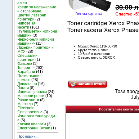
ел.ен.
39.00 л
Уреди за масажиране
и отслабване
Спести: -5
Голяма картинка
Цветни лазерни
принтери
(2)
Toner cartridge Xerox Pha
Чипове за
касети
(101)
Toner касета Xerox Phase
Пълноцветни копирни
машини
(3)
Черно-бели копирни
машини->
(11)
Модел: Xerox 113R00730
Лазерни принтери и
Бруто тегло: 0.98кг.
МФУ
(28)
10 Брой в наличност
Специални
Съвместимо с: XEROX
принтери
(1)
Факсове
(1)
Тонери->
(263)
Барабани
(41)
Почистващи
ножове
(28)
Девелопер
(16)
Лампи
(8)
Този прод
Изпичащи ролки
(24)
Маслени ролки
(10)
Jul
Разни части
(8)
Мастила
(7)
Electronic
Посетителите които зак
Components->
(3)
Измервателни уреди-
>
(5)
Kасови апарати
(2)
Електронни Везни
(1)
Промоции...