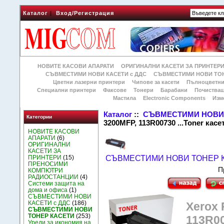
Каталог
|
Вход/Регистрация
НОВИТЕ КАСОВИ АПАРАТИ
ОРИГИНАЛНИ КАСЕТИ ЗА ПРИНТЕР
СЪВМЕСТИМИ НОВИ КАСЕТИ с ДДС
СЪВМЕСТИМИ НОВИ ТОН
Цветни лазерни принтери
Чипове за касети
Пълноцветни
Специални принтери
Факсове
Тонери
Барабани
Почиства
Мастила
Electronic Components
Изм
Каталог
::
СЪВМЕСТИМИ НОВИ 
Категории
3200MFP, 113R00730 ...Toner кас
НОВИТЕ КАСОВИ
АПАРАТИ
(6)
ОРИГИНАЛНИ
КАСЕТИ ЗА
ПРИНТЕРИ
(15)
СЪВМЕСТИМИ НОВИ ТОНЕР 
ПРЕНОСИМИ
П
КОМПЮТРИ
РАДИОСТАНЦИИ
(4)
Системи защита на
дома и офиса
(1)
СЪВМЕСТИМИ НОВИ
КАСЕТИ с ДДС
(186)
Xerox 
СЪВМЕСТИМИ НОВИ
ТОНЕР КАСЕТИ
(253)
113R00
Уреди за икономия на