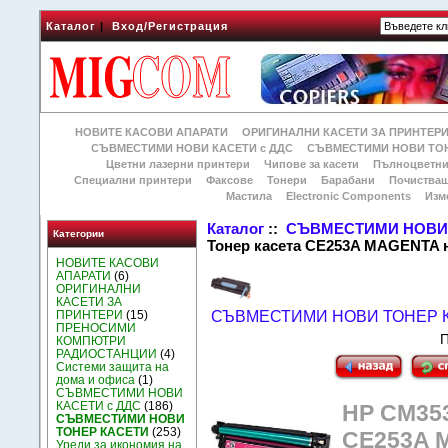
Каталог
|
Вход/Регистрация
НОВИТЕ КАСОВИ АПАРАТИ
ОРИГИНАЛНИ КАСЕТИ ЗА ПРИНТЕР
СЪВМЕСТИМИ НОВИ КАСЕТИ с ДДС
СЪВМЕСТИМИ НОВИ ТОН
Цветни лазерни принтери
Чипове за касети
Пълноцветни
Специални принтери
Факсове
Тонери
Барабани
Почиства
Мастила
Electronic Components
Изм
Каталог
::
СЪВМЕСТИМИ НОВИ 
Категории
Тонер касета CE253A MAGENTA 
НОВИТЕ КАСОВИ
АПАРАТИ
(6)
ОРИГИНАЛНИ
КАСЕТИ ЗА
ПРИНТЕРИ
(15)
СЪВМЕСТИМИ НОВИ ТОНЕР 
ПРЕНОСИМИ
П
КОМПЮТРИ
РАДИОСТАНЦИИ
(4)
Системи защита на
дома и офиса
(1)
СЪВМЕСТИМИ НОВИ
КАСЕТИ с ДДС
(186)
HP CM353
СЪВМЕСТИМИ НОВИ
ТОНЕР КАСЕТИ
(253)
CE253A 
Уреди за икономия на