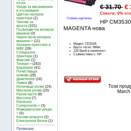
ел.ен.
€ 31.70
€ 
Уреди за масажиране
и отслабване
Спести: 0% от
Цветни лазерни
принтери
(2)
Голяма картинка
HP CM3530 
Чипове за
касети
(101)
MAGENTA нова
Пълноцветни копирни
машини
(3)
Черно-бели копирни
машини->
(11)
Модел: CE253A
Лазерни принтери и
Бруто тегло: 980кг.
МФУ
(28)
120 Брой в наличност
Специални
Съвместимо с: HP
принтери
(1)
Факсове
(1)
Тонери->
(263)
Барабани
(41)
Почистващи
ножове
(28)
Девелопер
(16)
Лампи
(8)
Този прод
Изпичащи ролки
(24)
Маслени ролки
(10)
March
Разни части
(8)
Мастила
(7)
Electronic
Components->
(3)
Измервателни уреди-
>
(5)
Kасови апарати
(2)
Електронни Везни
(1)
Промоции...