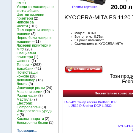
ел.ен.
20.00 л
Уреди за масажиране
Голяма картинка
и отслабване
Цветни лазерни
KYOCERA-MITA FS 1120 
принтери
(2)
Чипове за
касети
(101)
Пълноцветни копирни
Модел: TK160
машини
(3)
Бруто тегло: 0.75кг.
Черно-бели копирни
3 Брой в наличност
машини->
(11)
Съвместимо с: KYOCERA-MITA
Лазерни принтери и
МФУ
(28)
Специални
принтери
(1)
Факсове
(1)
Тонери->
(263)
Барабани
(41)
Почистващи
Този прод
ножове
(28)
Девелопер
(16)
Febru
Лампи
(8)
Изпичащи ролки
(24)
Маслени ролки
(10)
Посетителите които зак
Разни части
(8)
Мастила
(7)
TN-2421 тонер касета Brother DCP
Electronic
L 2512 D Brother DCP L 2532
Components->
(3)
Измервателни уреди-
>
(5)
Kасови апарати
(2)
Електронни Везни
(1)
KYOCERA
Промоции...