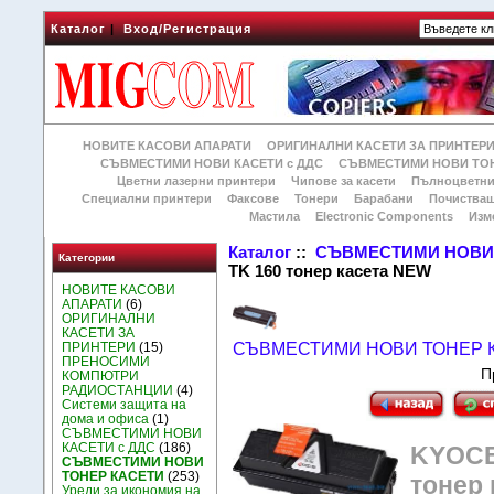
Каталог
|
Вход/Регистрация
НОВИТЕ КАСОВИ АПАРАТИ
ОРИГИНАЛНИ КАСЕТИ ЗА ПРИНТЕР
СЪВМЕСТИМИ НОВИ КАСЕТИ с ДДС
СЪВМЕСТИМИ НОВИ ТОН
Цветни лазерни принтери
Чипове за касети
Пълноцветни
Специални принтери
Факсове
Тонери
Барабани
Почиства
Мастила
Electronic Components
Изм
Каталог
::
СЪВМЕСТИМИ НОВИ 
Категории
TK 160 тонер касета NEW
НОВИТЕ КАСОВИ
АПАРАТИ
(6)
ОРИГИНАЛНИ
КАСЕТИ ЗА
ПРИНТЕРИ
(15)
СЪВМЕСТИМИ НОВИ ТОНЕР 
ПРЕНОСИМИ
П
КОМПЮТРИ
РАДИОСТАНЦИИ
(4)
Системи защита на
дома и офиса
(1)
СЪВМЕСТИМИ НОВИ
КАСЕТИ с ДДС
(186)
KYOCE
СЪВМЕСТИМИ НОВИ
ТОНЕР КАСЕТИ
(253)
тонер
Уреди за икономия на