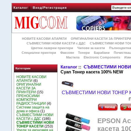
Каталог
|
Вход/Регистрация
НОВИТЕ КАСОВИ АПАРАТИ
ОРИГИНАЛНИ КАСЕТИ ЗА ПРИНТЕР
СЪВМЕСТИМИ НОВИ КАСЕТИ с ДДС
СЪВМЕСТИМИ НОВИ ТОН
Цветни лазерни принтери
Чипове за касети
Пълноцветни
Специални принтери
Факсове
Тонери
Барабани
Почиства
Мастила
Electronic Components
Изм
Каталог
::
СЪВМЕСТИМИ НОВИ 
Категории
Cyan Тонер касета 100% NEW
НОВИТЕ КАСОВИ
АПАРАТИ
(6)
ОРИГИНАЛНИ
КАСЕТИ ЗА
ПРИНТЕРИ
(15)
СЪВМЕСТИМИ НОВИ ТОНЕР 
ПРЕНОСИМИ
П
КОМПЮТРИ
РАДИОСТАНЦИИ
(4)
Системи защита на
дома и офиса
(1)
СЪВМЕСТИМИ НОВИ
КАСЕТИ с ДДС
(186)
EPSON Acu
СЪВМЕСТИМИ НОВИ
ТОНЕР КАСЕТИ
(253)
касета 1
Уреди за икономия на