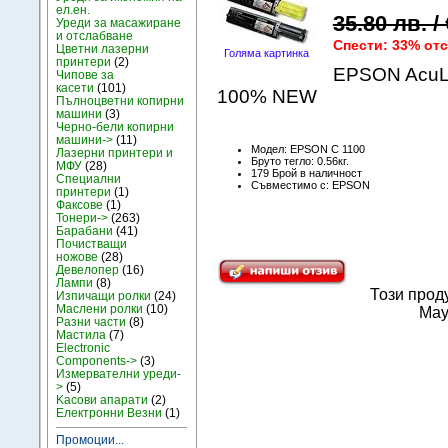
ел.ен.
35.80 лв. /
Уреди за масажиране
и отслабване
Спести: 33% от
Цветни лазерни
Голяма картинка
принтери
(2)
EPSON AcuLa
Чипове за
касети
(101)
100% NEW
Пълноцветни копирни
машини
(3)
Черно-бели копирни
машини->
(11)
Модел: EPSON C 1100
Лазерни принтери и
Бруто тегло: 0.56кг.
МФУ
(28)
179 Брой в наличност
Специални
Съвместимо с: EPSON
принтери
(1)
Факсове
(1)
Тонери->
(263)
Барабани
(41)
Почистващи
ножове
(28)
Девелопер
(16)
Лампи
(8)
Този прод
Изпичащи ролки
(24)
Маслени ролки
(10)
May
Разни части
(8)
Мастила
(7)
Electronic
Components->
(3)
Измервателни уреди-
>
(5)
Kасови апарати
(2)
Електронни Везни
(1)
Промоции...