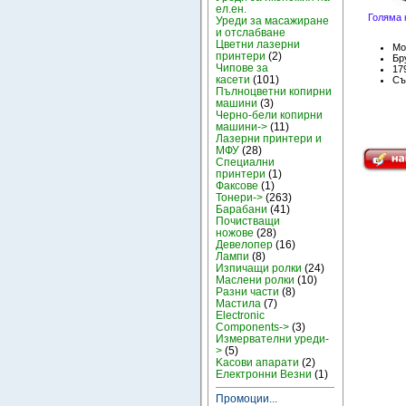
ел.ен.
Голяма 
Уреди за масажиране
и отслабване
Цветни лазерни
Мо
принтери
(2)
Бру
Чипове за
17
касети
(101)
Съ
Пълноцветни копирни
машини
(3)
Черно-бели копирни
машини->
(11)
Лазерни принтери и
МФУ
(28)
Специални
принтери
(1)
Факсове
(1)
Тонери->
(263)
Барабани
(41)
Почистващи
ножове
(28)
Девелопер
(16)
Лампи
(8)
Изпичащи ролки
(24)
Маслени ролки
(10)
Разни части
(8)
Мастила
(7)
Electronic
Components->
(3)
Измервателни уреди-
>
(5)
Kасови апарати
(2)
Електронни Везни
(1)
Промоции...