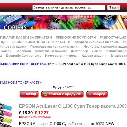
ГИНАЛНИ КАСЕТИ ЗА ПРИНТЕРИ
ПРЕНОСИМИ КОМПЮТРИ
РАДИОСТАНЦИИ
 ДДС
СЪВМЕСТИМИ НОВИ ТОНЕР КАСЕТИ
Уреди за икономия на ел.ен.
Ур
Чипове за касети
Пълноцветни копирни машини
Черно-бели копирни маши
Тонери
Барабани
Почистващи ножове
Девелопер
Лампи
Изпичащи ро
а
Electronic Components
Измервателни уреди
Kасови апарати
Електронн
СЪВМЕСТИМИ НОВИ ТОНЕР КАСЕТИ
:: EPSON AcuLaser C 1100 Cyan Тонер касета 100
ИМИ НОВИ ТОНЕР КАСЕТИ
Продукт 52/253
EPSON AcuLaser C 1100 Cyan Тонер касета 10
€ 18.30
€ 12.27
Спести: 33% отстъпка
EPSON AcuLaser C 1100 Cyan Тонер касета 100% NEW