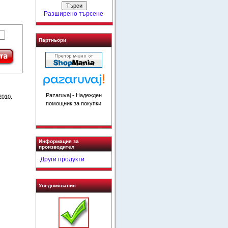
Разширено търсене
Партньори
Pazaruvaj - Надежден
2010.
помощник за покупки
Информация за
производител
Други продукти
Уведомявания