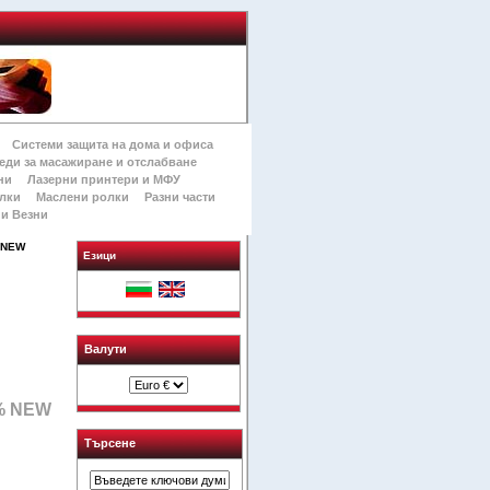
Системи защита на дома и офиса
еди за масажиране и отслабване
ни
Лазерни принтери и МФУ
лки
Маслени ролки
Разни части
и Везни
% NEW
Езици
Валути
0% NEW
Търсене