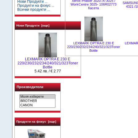
Xerox Phaser 3020 /X-3025 /
Нови Продукти ...
SAMSUNG 
WorkCentre 3025- 106R02773
Продукти на фокус ...
4321 /
Касета
Всички продукти ...
Нови Продукти [още]
LEXMARK OPTRA E 230 E
LEXMARK
220/230/232/234/240/321/323Toner
Bottle
LEXMARK OPTRA E 230 E
220/230/232/234/240/321/323Toner
Bottle
5.42 лв. / € 2.77
Производители
Продукти на фокус [още]