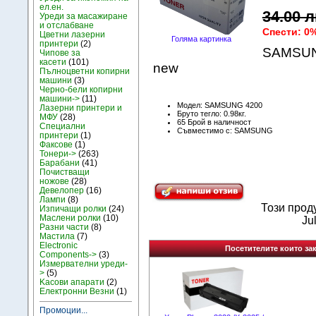
ел.ен.
34.00 л
Уреди за масажиране
и отслабване
Спести: 0
Цветни лазерни
Голяма картинка
принтери
(2)
SAMSUNG
Чипове за
касети
(101)
new
Пълноцветни копирни
машини
(3)
Черно-бели копирни
машини->
(11)
Модел: SAMSUNG 4200
Лазерни принтери и
Бруто тегло: 0.98кг.
МФУ
(28)
65 Брой в наличност
Специални
Съвместимо с: SAMSUNG
принтери
(1)
Факсове
(1)
Тонери->
(263)
Барабани
(41)
Почистващи
ножове
(28)
Девелопер
(16)
Лампи
(8)
Този прод
Изпичащи ролки
(24)
Маслени ролки
(10)
Ju
Разни части
(8)
Мастила
(7)
Electronic
Посетителите които зак
Components->
(3)
Измервателни уреди-
>
(5)
Kасови апарати
(2)
Електронни Везни
(1)
Промоции...