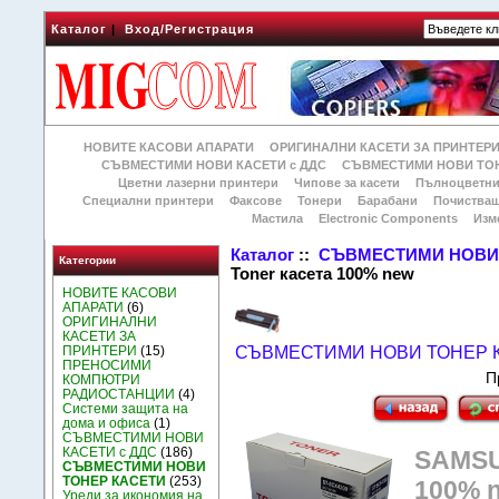
Каталог
|
Вход/Регистрация
НОВИТЕ КАСОВИ АПАРАТИ
ОРИГИНАЛНИ КАСЕТИ ЗА ПРИНТЕР
СЪВМЕСТИМИ НОВИ КАСЕТИ с ДДС
СЪВМЕСТИМИ НОВИ ТОН
Цветни лазерни принтери
Чипове за касети
Пълноцветни
Специални принтери
Факсове
Тонери
Барабани
Почиства
Мастила
Electronic Components
Изм
Каталог
::
СЪВМЕСТИМИ НОВИ 
Категории
Toner касета 100% new
НОВИТЕ КАСОВИ
АПАРАТИ
(6)
ОРИГИНАЛНИ
КАСЕТИ ЗА
ПРИНТЕРИ
(15)
СЪВМЕСТИМИ НОВИ ТОНЕР 
ПРЕНОСИМИ
П
КОМПЮТРИ
РАДИОСТАНЦИИ
(4)
Системи защита на
дома и офиса
(1)
СЪВМЕСТИМИ НОВИ
КАСЕТИ с ДДС
(186)
SAMSU
СЪВМЕСТИМИ НОВИ
ТОНЕР КАСЕТИ
(253)
100% 
Уреди за икономия на