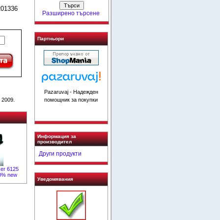
R01336
Разширено търсене
Партньори
Pazaruvaj - Надежден
помощник за покупки
 2009.
Информация за
производител
Други продукти
er 6125
00% new
Уведомявания