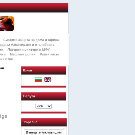
Системи защита на дома и офиса
еди за масажиране и отслабване
ни
Лазерни принтери и МФУ
лки
Маслени ролки
Разни части
и Везни
yan
Езици
Валути
dge
Търсене