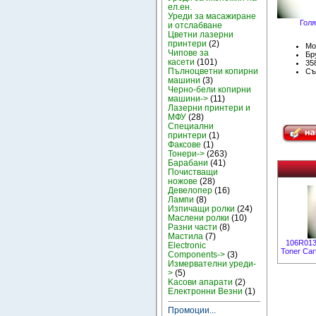
ел.ен.
Уреди за масажиране
Голя
и отслабване
Цветни лазерни
принтери
(2)
Мо
Чипове за
Бру
касети
(101)
35
Пълноцветни копирни
Съ
машини
(3)
Черно-бели копирни
машини->
(11)
Лазерни принтери и
МФУ
(28)
Специални
принтери
(1)
Факсове
(1)
Тонери->
(263)
Барабани
(41)
Почистващи
ножове
(28)
Девелопер
(16)
Лампи
(8)
Изпичащи ролки
(24)
Маслени ролки
(10)
Разни части
(8)
Мастила
(7)
106R013
Electronic
Toner Car
Components->
(3)
Измервателни уреди-
>
(5)
Kасови апарати
(2)
Електронни Везни
(1)
Промоции...