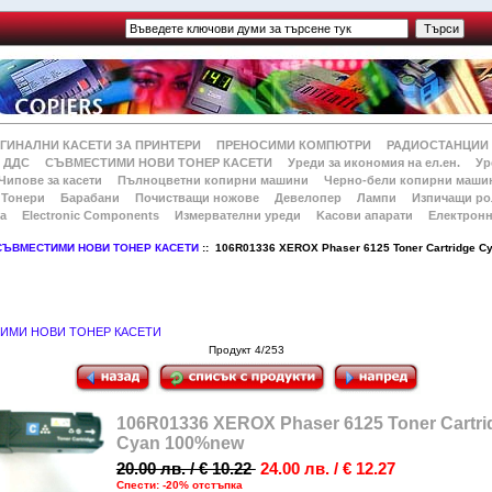
ГИНАЛНИ КАСЕТИ ЗА ПРИНТЕРИ
ПРЕНОСИМИ КОМПЮТРИ
РАДИОСТАНЦИИ
 ДДС
СЪВМЕСТИМИ НОВИ ТОНЕР КАСЕТИ
Уреди за икономия на ел.ен.
Ур
Чипове за касети
Пълноцветни копирни машини
Черно-бели копирни маши
Тонери
Барабани
Почистващи ножове
Девелопер
Лампи
Изпичащи ро
а
Electronic Components
Измервателни уреди
Kасови апарати
Електронн
СЪВМЕСТИМИ НОВИ ТОНЕР КАСЕТИ
:: 106R01336 XEROX Phaser 6125 Toner Cartridge C
ИМИ НОВИ ТОНЕР КАСЕТИ
Продукт 4/253
106R01336 XEROX Phaser 6125 Toner Cartri
Cyan 100%new
20.00 лв. / € 10.22
24.00 лв. / € 12.27
Спести: -20% отстъпка