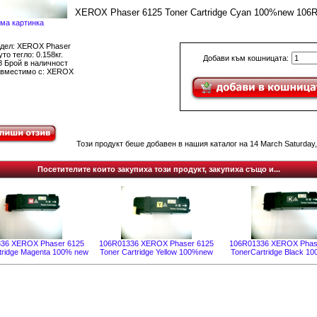
XEROX Phaser 6125 Toner Cartridge Cyan 100%new 106
ма картинка
дел: XEROX Phaser
то тегло: 0.158кг.
Добави към кошницата:
8 Брой в наличност
вместимо с: XEROX
Този продукт беше добавен в нашия каталог на 14 March Saturday,
Посетителите които закупиха този продукт, закупиха също и...
36 XEROX Phaser 6125
106R01336 XEROX Phaser 6125
106R01336 XEROX Phas
tridge Magenta 100% new
Toner Cartridge Yellow 100%new
TonerCartridge Black 1