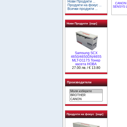
Нови Продукти ...
CANON 1
Продукти на фокус ...
SENSYS L
Всички продукти ...
Нови Продукти [още]
Samsung SCX
4650/4650DN/4655
MLT-D117S Тонер
касета НОВА
27.00 лв. / € 13.80
Производители
Продукти на фокус [още]