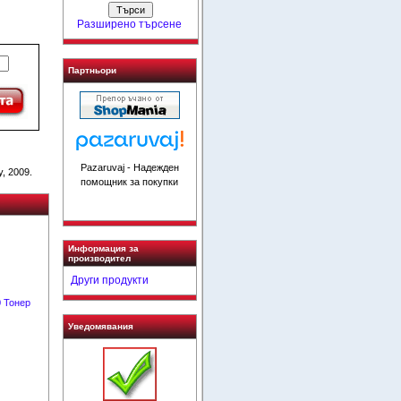
Разширено търсене
Партньори
Pazaruvaj - Надежден
, 2009.
помощник за покупки
Информация за
производител
Други продукти
 Тонер
Уведомявания