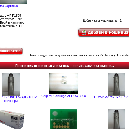
ма картинка
дел: HP P1505
то тегло: 0.2кг.
Добави към кошницата:
 Брой в наличност
вместимо с: HP
Този продукт беше добавен в нашия каталог на 29 January Thursday
Посетителите които закупиха този продукт, закупиха също и...
Chip for Cartridge XEROX 3200
 ЗА ВСИЧКИ МОДЕЛИ HP
LEXMARK OPTRA E 120
принтери