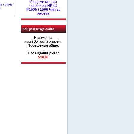
Уведоми ме при
5 / 2055 /
новини за
HP LJ
4
P1505 / 1506 Чип за
касета
Кой разглежда сайта
В момента
има 805 гости онлайн.
Посещения общо:
Посещения днес:
51038