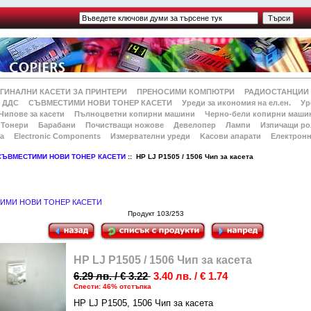
ГИНАЛНИ КАСЕТИ ЗА ПРИНТЕРИ
ПРЕНОСИМИ КОМПЮТРИ
РАДИОСТАНЦИИ
 ДДС
СЪВМЕСТИМИ НОВИ ТОНЕР КАСЕТИ
Уреди за икономия на ел.ен.
Ур
Чипове за касети
Пълноцветни копирни машини
Черно-бели копирни маши
Тонери
Барабани
Почистващи ножове
Девелопер
Лампи
Изпичащи ро
а
Electronic Components
Измервателни уреди
Kасови апарати
Електронн
СЪВМЕСТИМИ НОВИ ТОНЕР КАСЕТИ
:: HP LJ P1505 / 1506 Чип за касета
ИМИ НОВИ ТОНЕР КАСЕТИ
Продукт 103/253
HP LJ P1505 / 1506 Чип за касета
6.29 лв. / € 3.22
3.40 лв. / € 1.74
Спести: 46% отстъпка
HP LJ P1505, 1506 Чип за касета