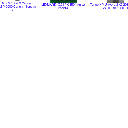
03 / 303 / 703 Canon I-
LEXMARK X203 / X 350 Чип за
Тонер HP Universal K2 203
BP-2900 Canon I-Sensys
касета
2410 / 3005 / 401
LB