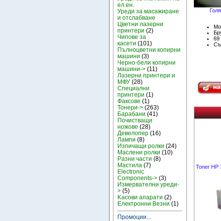
ел.ен.
Голя
Уреди за масажиране
и отслабване
Цветни лазерни
Мо
принтери
(2)
Бру
Чипове за
69
касети
(101)
Съ
Пълноцветни копирни
машини
(3)
Черно-бели копирни
машини->
(11)
Лазерни принтери и
МФУ
(28)
Специални
принтери
(1)
Факсове
(1)
Тонери->
(263)
Барабани
(41)
Почистващи
ножове
(28)
Девелопер
(16)
Лампи
(8)
Изпичащи ролки
(24)
Маслени ролки
(10)
Разни части
(8)
Мастила
(7)
Toner HP
Electronic
Components->
(3)
Измервателни уреди-
>
(5)
Kасови апарати
(2)
Електронни Везни
(1)
Промоции...