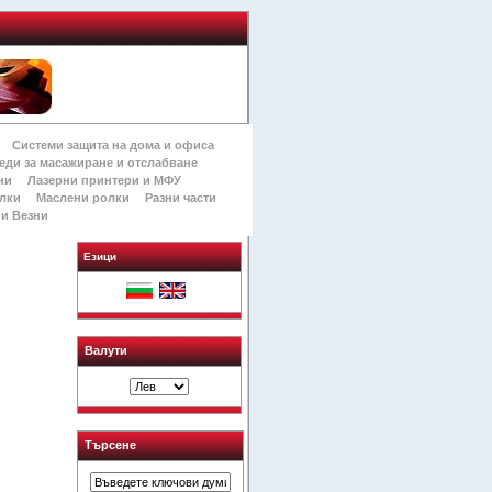
Системи защита на дома и офиса
еди за масажиране и отслабване
ни
Лазерни принтери и МФУ
лки
Маслени ролки
Разни части
и Везни
Езици
Валути
Търсене