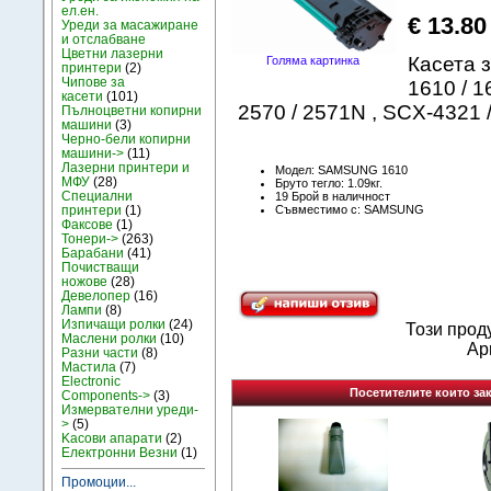
ел.ен.
€ 13.80
Уреди за масажиране
и отслабване
Цветни лазерни
Касета 
Голяма картинка
принтери
(2)
Чипове за
1610 / 1
касети
(101)
2570 / 2571N , SCX-4321
Пълноцветни копирни
машини
(3)
Черно-бели копирни
машини->
(11)
Лазерни принтери и
Модел: SAMSUNG 1610
МФУ
(28)
Бруто тегло: 1.09кг.
Специални
19 Брой в наличност
Съвместимо с: SAMSUNG
принтери
(1)
Факсове
(1)
Тонери->
(263)
Барабани
(41)
Почистващи
ножове
(28)
Девелопер
(16)
Лампи
(8)
Изпичащи ролки
(24)
Този прод
Маслени ролки
(10)
Apr
Разни части
(8)
Мастила
(7)
Electronic
Посетителите които зак
Components->
(3)
Измервателни уреди-
>
(5)
Kасови апарати
(2)
Електронни Везни
(1)
Промоции...