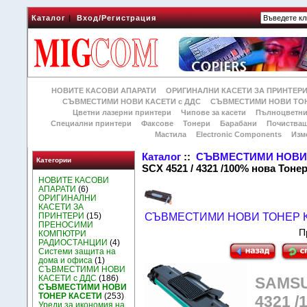
Каталог
|
Вход/Регистрация
НОВИТЕ КАСОВИ АПАРАТИ
ОРИГИНАЛНИ КАСЕТИ ЗА ПРИНТЕР
СЪВМЕСТИМИ НОВИ КАСЕТИ с ДДС
СЪВМЕСТИМИ НОВИ ТОН
Цветни лазерни принтери
Чипове за касети
Пълноцветни
Специални принтери
Факсове
Тонери
Барабани
Почиства
Мастила
Electronic Components
Изм
Каталог
::
СЪВМЕСТИМИ НОВИ 
Категории
SCX 4521 / 4321 /100% нова Toне
НОВИТЕ КАСОВИ
АПАРАТИ
(6)
ОРИГИНАЛНИ
КАСЕТИ ЗА
ПРИНТЕРИ
(15)
СЪВМЕСТИМИ НОВИ ТОНЕР 
ПРЕНОСИМИ
П
КОМПЮТРИ
РАДИОСТАНЦИИ
(4)
Системи защита на
дома и офиса
(1)
СЪВМЕСТИМИ НОВИ
КАСЕТИ с ДДС
(186)
SAMSUN
СЪВМЕСТИМИ НОВИ
ТОНЕР КАСЕТИ
(253)
4321 /
Уреди за икономия на