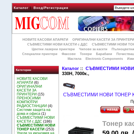
Каталог
|
Вход/Регистрация
НОВИТЕ КАСОВИ АПАРАТИ
ОРИГИНАЛНИ КАСЕТИ ЗА ПРИНТЕР
СЪВМЕСТИМИ НОВИ КАСЕТИ с ДДС
СЪВМЕСТИМИ НОВИ ТОН
Цветни лазерни принтери
Чипове за касети
Пълноцветни
Специални принтери
Факсове
Тонери
Барабани
Почиства
Мастила
Electronic Components
Изм
Каталог
::
СЪВМЕСТИМИ НОВИ 
Категории
330H, 7000к.,
НОВИТЕ КАСОВИ
АПАРАТИ
(6)
ОРИГИНАЛНИ
КАСЕТИ ЗА
ПРИНТЕРИ
(15)
СЪВМЕСТИМИ НОВИ ТОНЕР 
ПРЕНОСИМИ
П
КОМПЮТРИ
РАДИОСТАНЦИИ
(4)
Системи защита на
дома и офиса
(1)
СЪВМЕСТИМИ НОВИ
КАСЕТИ с ДДС
(186)
Тонер ка
СЪВМЕСТИМИ НОВИ
ТОНЕР КАСЕТИ
(253)
59.00 лв. 
Уреди за икономия на