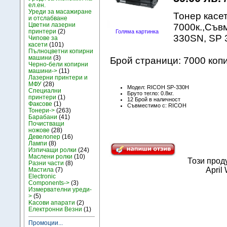
ел.ен.
Уреди за масажиране
Тонер касе
и отслабване
Цветни лазерни
7000к.,Съв
принтери
(2)
Голяма картинка
330SN, SP 
Чипове за
касети
(101)
Пълноцветни копирни
машини
(3)
Брой страници: 7000 коп
Черно-бели копирни
машини->
(11)
Лазерни принтери и
МФУ
(28)
Модел: RICOH SP-330H
Специални
Бруто тегло: 0.8кг.
принтери
(1)
12 Брой в наличност
Факсове
(1)
Съвместимо с: RICOH
Тонери->
(263)
Барабани
(41)
Почистващи
ножове
(28)
Девелопер
(16)
Лампи
(8)
Изпичащи ролки
(24)
Маслени ролки
(10)
Този прод
Разни части
(8)
April
Мастила
(7)
Electronic
Components->
(3)
Измервателни уреди-
>
(5)
Kасови апарати
(2)
Електронни Везни
(1)
Промоции...