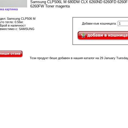
Samsung CLP506L M 680DW CLX 6260ND 6260FD 6260
6260FW Toner magenta
ма картинка
дел: Samsung CLP506 M
то тегло: 0.56кг.
Добави към кошницата:
 Брой в наличност
вместимо с: SAMSUNG
Този продукт беше добавен в нашия каталог на 29 January Tuesday