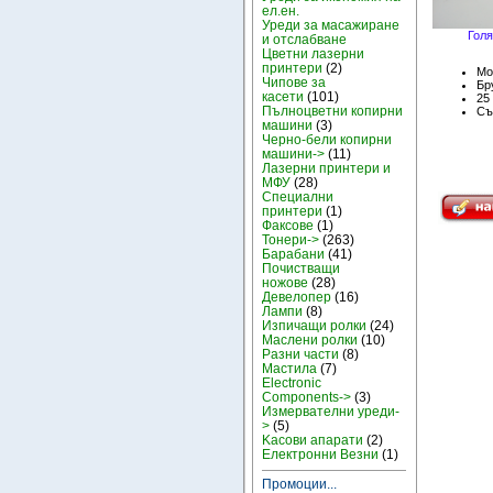
ел.ен.
Уреди за масажиране
Голя
и отслабване
Цветни лазерни
принтери
(2)
Мо
Чипове за
Бру
касети
(101)
25
Пълноцветни копирни
Съ
машини
(3)
Черно-бели копирни
машини->
(11)
Лазерни принтери и
МФУ
(28)
Специални
принтери
(1)
Факсове
(1)
Тонери->
(263)
Барабани
(41)
Почистващи
ножове
(28)
Девелопер
(16)
Лампи
(8)
Изпичащи ролки
(24)
Маслени ролки
(10)
Разни части
(8)
Мастила
(7)
Electronic
Components->
(3)
Измервателни уреди-
>
(5)
Kасови апарати
(2)
Електронни Везни
(1)
Промоции...