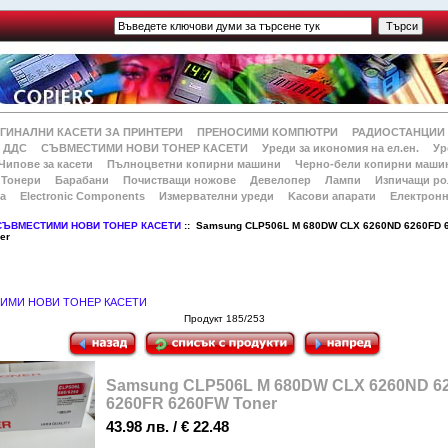
ГИНАЛНИ КАСЕТИ ЗА ПРИНТЕРИ
ПРЕНОСИМИ КОМПЮТРИ
РАДИОСТАНЦИИ
 ДДС
СЪВМЕСТИМИ НОВИ ТОНЕР КАСЕТИ
Уреди за икономия на ел.ен.
Ур
Чипове за касети
Пълноцветни копирни машини
Черно-бели копирни маши
Тонери
Барабани
Почистващи ножове
Девелопер
Лампи
Изпичащи ро
а
Electronic Components
Измервателни уреди
Kасови апарати
Електронн
СЪВМЕСТИМИ НОВИ ТОНЕР КАСЕТИ
:: Samsung CLP506L M 680DW CLX 6260ND 6260FD 
er
ИМИ НОВИ ТОНЕР КАСЕТИ
Продукт 185/253
Samsung CLP506L M 680DW CLX 6260ND 6
6260FR 6260FW Toner
43.98 лв. / € 22.48