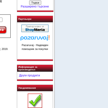
FR
Разширено търсене
Партньори
Pazaruvaj - Надежден
помощник за покупки
, 2019.
Информация за
производител
Други продукти
Уведомявания