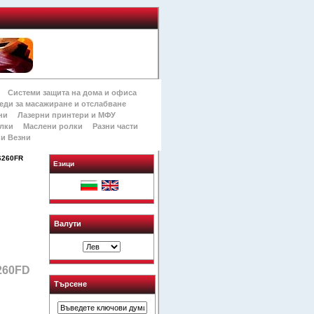
Системи защита на дома и офиса
еди за масажиране и отслабване
ни
Лазерни принтери и МФУ
лки
Маслени ролки
Разни части
и Везни
6260FR
Езици
Валути
260FD
Търсене