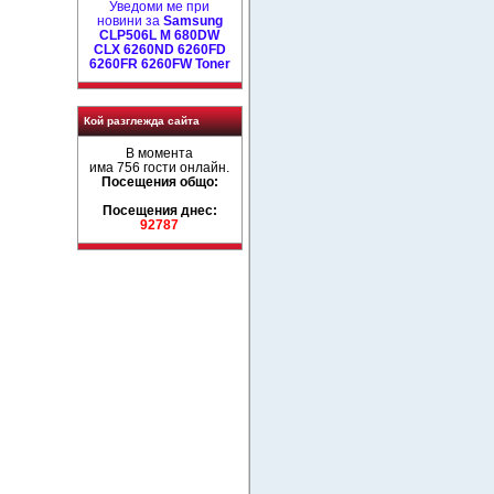
Уведоми ме при
новини за
Samsung
CLP506L M 680DW
CLX 6260ND 6260FD
6260FR 6260FW Toner
Кой разглежда сайта
В момента
има 756 гости онлайн.
Посещения общо:
Посещения днес:
92787