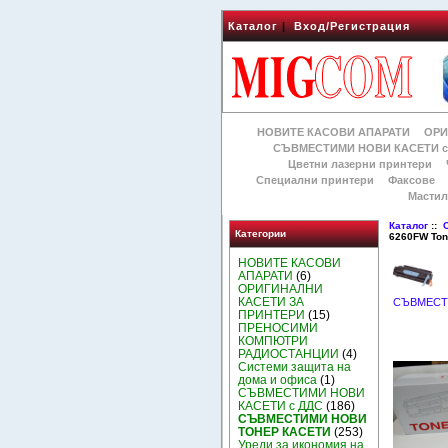
Каталог
|
Вход/Регистрация
НОВИТЕ КАСОВИ АПАРАТИ
ОРИ
СЪВМЕСТИМИ НОВИ КАСЕТИ с
Цветни лазерни принтери
Специални принтери
Факсове
Мастил
Каталог
::
Категории
6260FW Ton
НОВИТЕ КАСОВИ
АПАРАТИ
(6)
ОРИГИНАЛНИ
КАСЕТИ ЗА
СЪВМЕСТ
ПРИНТЕРИ
(15)
ПРЕНОСИМИ
КОМПЮТРИ
РАДИОСТАНЦИИ
(4)
Системи защита на
дома и офиса
(1)
СЪВМЕСТИМИ НОВИ
КАСЕТИ с ДДС
(186)
СЪВМЕСТИМИ НОВИ
ТОНЕР КАСЕТИ
(253)
Уреди за икономия на