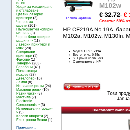
ел.ен.
M102w
Уреди за масажиране
и отслабване
€ 32.72
€ 
Цветни лазерни
принтери
(2)
Голяма картинка
Спести: 59% о
Чипове за
касети
(101)
HP CF219A No 19A, бараб
Пълноцветни копирни
машини
(3)
M102a, M102w, M130fn, 
Черно-бели копирни
машини->
(11)
Лазерни принтери и
МФУ
(28)
Модел: HP CF219A
Специални
Бруто тегло: 0.55кг.
принтери
(1)
59 Брой в наличност
Факсове
(1)
Съвместимо с: HP
Тонери->
(263)
Барабани
(41)
Почистващи
ножове
(28)
Девелопер
(16)
Лампи
(8)
Изпичащи ролки
(24)
Маслени ролки
(10)
Този прод
Разни части
(8)
Мастила
(7)
Janua
Electronic
Components->
(3)
Измервателни уреди-
Посетителите които зак
>
(5)
Kасови апарати
(2)
Електронни Везни
(1)
Промоции...