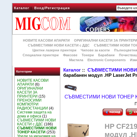
Каталог
|
Вход/Регистрация
НОВИТЕ КАСОВИ АПАРАТИ
ОРИГИНАЛНИ КАСЕТИ ЗА ПРИНТЕР
СЪВМЕСТИМИ НОВИ КАСЕТИ с ДДС
СЪВМЕСТИМИ НОВИ ТОН
Цветни лазерни принтери
Чипове за касети
Пълноцветни
Специални принтери
Факсове
Тонери
Барабани
Почиства
Мастила
Electronic Components
Изм
Каталог
::
СЪВМЕСТИМИ НОВИ 
Категории
барабанен модул .HP LaserJet P
НОВИТЕ КАСОВИ
АПАРАТИ
(6)
ОРИГИНАЛНИ
КАСЕТИ ЗА
ПРИНТЕРИ
(15)
СЪВМЕСТИМИ НОВИ ТОНЕР 
ПРЕНОСИМИ
П
КОМПЮТРИ
РАДИОСТАНЦИИ
(4)
Системи защита на
дома и офиса
(1)
СЪВМЕСТИМИ НОВИ
КАСЕТИ с ДДС
(186)
HP CF219
СЪВМЕСТИМИ НОВИ
ТОНЕР КАСЕТИ
(253)
модул .H
Уреди за икономия на