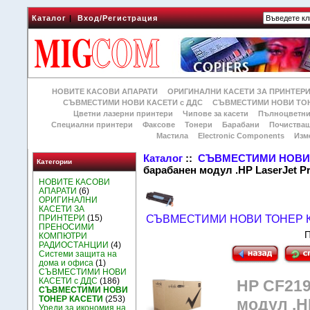
Каталог
|
Вход/Регистрация
НОВИТЕ КАСОВИ АПАРАТИ
ОРИГИНАЛНИ КАСЕТИ ЗА ПРИНТЕР
СЪВМЕСТИМИ НОВИ КАСЕТИ с ДДС
СЪВМЕСТИМИ НОВИ ТОН
Цветни лазерни принтери
Чипове за касети
Пълноцветни
Специални принтери
Факсове
Тонери
Барабани
Почиства
Мастила
Electronic Components
Изм
Каталог
::
СЪВМЕСТИМИ НОВИ 
Категории
барабанен модул .HP LaserJet P
НОВИТЕ КАСОВИ
АПАРАТИ
(6)
ОРИГИНАЛНИ
КАСЕТИ ЗА
ПРИНТЕРИ
(15)
СЪВМЕСТИМИ НОВИ ТОНЕР 
ПРЕНОСИМИ
П
КОМПЮТРИ
РАДИОСТАНЦИИ
(4)
Системи защита на
дома и офиса
(1)
СЪВМЕСТИМИ НОВИ
КАСЕТИ с ДДС
(186)
HP CF219
СЪВМЕСТИМИ НОВИ
ТОНЕР КАСЕТИ
(253)
модул .H
Уреди за икономия на