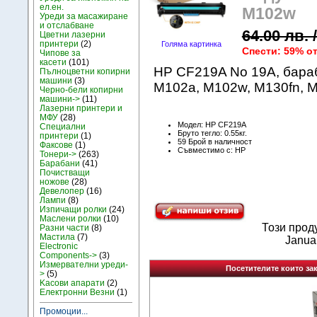
ел.ен.
M102w
Уреди за масажиране
и отслабване
64.00 лв. 
Цветни лазерни
принтери
(2)
Голяма картинка
Спести: 59% о
Чипове за
касети
(101)
HP CF219A No 19A, бараб
Пълноцветни копирни
машини
(3)
M102a, M102w, M130fn, 
Черно-бели копирни
машини->
(11)
Лазерни принтери и
МФУ
(28)
Модел: HP CF219A
Специални
Бруто тегло: 0.55кг.
принтери
(1)
59 Брой в наличност
Факсове
(1)
Съвместимо с: HP
Тонери->
(263)
Барабани
(41)
Почистващи
ножове
(28)
Девелопер
(16)
Лампи
(8)
Изпичащи ролки
(24)
Маслени ролки
(10)
Този прод
Разни части
(8)
Мастила
(7)
Janua
Electronic
Components->
(3)
Измервателни уреди-
Посетителите които зак
>
(5)
Kасови апарати
(2)
Електронни Везни
(1)
Промоции...