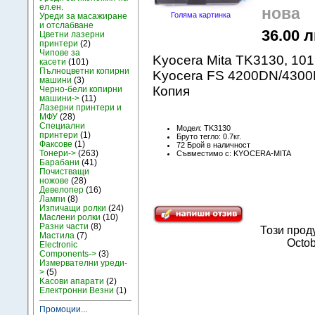
ел.ен.
нова
Голяма картинка
Уреди за масажиране
и отслабване
36.00 л
Цветни лазерни
принтери
(2)
Чипове за
Kyocera Mita TK3130, 1
касети
(101)
Пълноцветни копирни
Kyocera FS 4200DN/430
машини
(3)
Копия
Черно-бели копирни
машини->
(11)
Лазерни принтери и
МФУ
(28)
Специални
Модел: TK3130
принтери
(1)
Бруто тегло: 0.7кг.
Факсове
(1)
72 Брой в наличност
Тонери->
(263)
Съвместимо с: KYOCERA-MITA
Барабани
(41)
Почистващи
ножове
(28)
Девелопер
(16)
Лампи
(8)
Изпичащи ролки
(24)
Маслени ролки
(10)
Разни части
(8)
Този прод
Мастила
(7)
Octob
Electronic
Components->
(3)
Измервателни уреди-
>
(5)
Kасови апарати
(2)
Електронни Везни
(1)
Промоции...