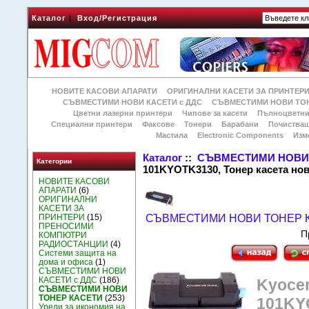
Каталог
|
Вход/Регистрация
НОВИТЕ КАСОВИ АПАРАТИ
ОРИГИНАЛНИ КАСЕТИ ЗА ПРИНТЕР
СЪВМЕСТИМИ НОВИ КАСЕТИ с ДДС
СЪВМЕСТИМИ НОВИ ТОН
Цветни лазерни принтери
Чипове за касети
Пълноцветни
Специални принтери
Факсове
Тонери
Барабани
Почиства
Мастила
Electronic Components
Изм
Каталог
::
СЪВМЕСТИМИ НОВИ 
Категории
101KYOTK3130, Тонер касета но
НОВИТЕ КАСОВИ
АПАРАТИ
(6)
ОРИГИНАЛНИ
КАСЕТИ ЗА
ПРИНТЕРИ
(15)
СЪВМЕСТИМИ НОВИ ТОНЕР 
ПРЕНОСИМИ
П
КОМПЮТРИ
РАДИОСТАНЦИИ
(4)
Системи защита на
дома и офиса
(1)
СЪВМЕСТИМИ НОВИ
КАСЕТИ с ДДС
(186)
Kyocer
СЪВМЕСТИМИ НОВИ
ТОНЕР КАСЕТИ
(253)
101KY
Уреди за икономия на