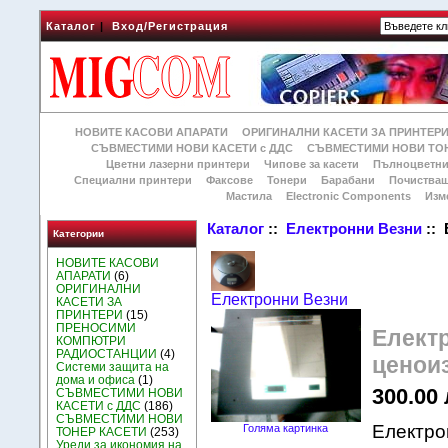
Каталог
|
Вход/Регистрация
НОВИТЕ КАСОВИ АПАРАТИ
ОРИГИНАЛНИ КАСЕТИ ЗА ПРИНТЕР
СЪВМЕСТИМИ НОВИ КАСЕТИ с ДДС
СЪВМЕСТИМИ НОВИ ТОН
Цветни лазерни принтери
Чипове за касети
Пълноцветни
Специални принтери
Факсове
Тонери
Барабани
Почиства
Мастила
Electronic Components
Изм
Каталог
::
Електронни Везни
:: 
Категории
НОВИТЕ КАСОВИ
АПАРАТИ
(6)
ОРИГИНАЛНИ
Електронни Везни
КАСЕТИ ЗА
ПРИНТЕРИ
(15)
ПРЕНОСИМИ
Елект
КОМПЮТРИ
РАДИОСТАНЦИИ
(4)
ценои
Системи защита на
дома и офиса
(1)
300.00 
СЪВМЕСТИМИ НОВИ
КАСЕТИ с ДДС
(186)
СЪВМЕСТИМИ НОВИ
Електро
Голяма картинка
ТОНЕР КАСЕТИ
(253)
Уреди за икономия на