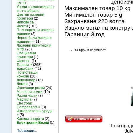
ценоизч
ел.ен.
Уреди за масажиране
Максимален товар 10 kg
и отслабване
Mинимален товар 5 g
Цветни лазерни
принтери
(2)
Захранване 220 волта
Чипове за
касети
(101)
Изцяло метална констру
Пълноцветни копирни
Гаранция 3 год
машини
(3)
Черно-бели копирни
машини->
(11)
Лазерни принтери и
МФУ
(28)
14 Брой в наличност
Специални
принтери
(1)
Факсове
(1)
Тонери->
(263)
Барабани
(41)
Почистващи
ножове
(28)
Девелопер
(16)
Лампи
(8)
Изпичащи ролки
(24)
Маслени ролки
(10)
Разни части
(8)
Мастила
(7)
Electronic
Components->
(3)
Измервателни уреди-
>
(5)
Kасови апарати
(2)
Електронни Везни
(1)
Този прод
Jul
Промоции...