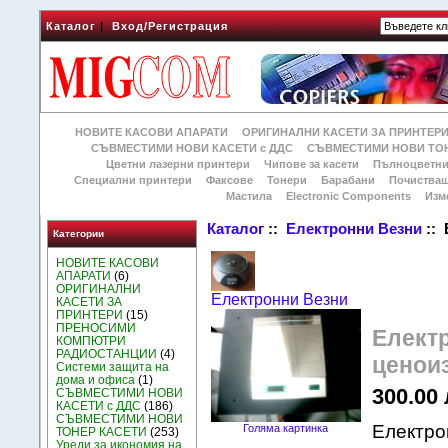
Каталог
|
Вход/Регистрация
НОВИТЕ КАСОВИ АПАРАТИ
ОРИГИНАЛНИ КАСЕТИ ЗА ПРИНТЕР
СЪВМЕСТИМИ НОВИ КАСЕТИ с ДДС
СЪВМЕСТИМИ НОВИ ТОН
Цветни лазерни принтери
Чипове за касети
Пълноцветни
Специални принтери
Факсове
Тонери
Барабани
Почиства
Мастила
Electronic Components
Изм
Каталог
::
Електронни Везни
:: 
Категории
НОВИТЕ КАСОВИ
АПАРАТИ
(6)
ОРИГИНАЛНИ
Електронни Везни
КАСЕТИ ЗА
ПРИНТЕРИ
(15)
ПРЕНОСИМИ
Елект
КОМПЮТРИ
РАДИОСТАНЦИИ
(4)
ценои
Системи защита на
дома и офиса
(1)
300.00 
СЪВМЕСТИМИ НОВИ
КАСЕТИ с ДДС
(186)
СЪВМЕСТИМИ НОВИ
Електро
Голяма картинка
ТОНЕР КАСЕТИ
(253)
Уреди за икономия на