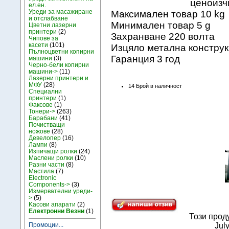
ценоизч
ел.ен.
Уреди за масажиране
Максимален товар 10 kg
и отслабване
Mинимален товар 5 g
Цветни лазерни
принтери
(2)
Захранване 220 волта
Чипове за
касети
(101)
Изцяло метална констру
Пълноцветни копирни
Гаранция 3 год
машини
(3)
Черно-бели копирни
машини->
(11)
Лазерни принтери и
МФУ
(28)
14 Брой в наличност
Специални
принтери
(1)
Факсове
(1)
Тонери->
(263)
Барабани
(41)
Почистващи
ножове
(28)
Девелопер
(16)
Лампи
(8)
Изпичащи ролки
(24)
Маслени ролки
(10)
Разни части
(8)
Мастила
(7)
Electronic
Components->
(3)
Измервателни уреди-
>
(5)
Kасови апарати
(2)
Електронни Везни
(1)
Този прод
Jul
Промоции...