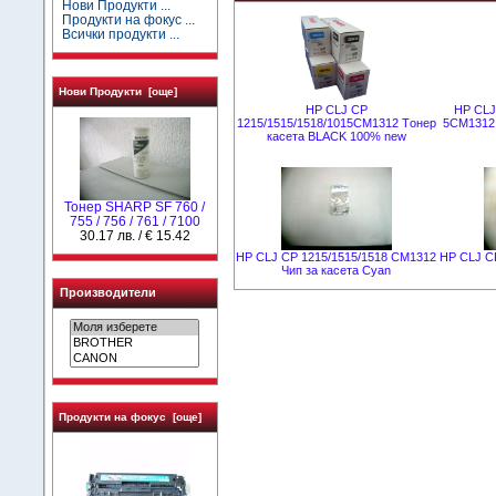
Нови Продукти ...
Продукти на фокус ...
Всички продукти ...
Нови Продукти [още]
HP CLJ CP
HP CLJ
1215/1515/1518/1015CM1312 Tонер
5CM1312
касета BLACK 100% new
Тонер SHARP SF 760 /
755 / 756 / 761 / 7100
30.17 лв. / € 15.42
HP CLJ CP 1215/1515/1518 CM1312
HP CLJ C
Чип за касета Cyan
Производители
Продукти на фокус [още]