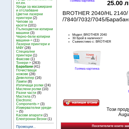
Голяма картинка
25.00 л
ел.ен.
Уреди за масажиране
и отслабване
BROTHER 2040/HL 2140/ 
Цветни лазерни
принтери
(2)
/7840/7032/7045/Бараба
Чипове за
касети
(101)
Пълноцветни копирни
машини
(3)
Модел: BROTHER 2040
Черно-бели копирни
30 Брой в наличност
машини->
(11)
Съвместимо с: BROTHER
Лазерни принтери и
МФУ
(28)
Специални
принтери
(1)
Факсове
(1)
Тонери->
(263)
Барабани
(41)
Голяма картинка
Почистващи
ножове
(28)
Девелопер
(16)
Лампи
(8)
Изпичащи ролки
(24)
Маслени ролки
(10)
Разни части
(8)
Мастила
(7)
Electronic
Components->
(3)
Измервателни уреди-
Този прод
>
(5)
Augu
Kасови апарати
(2)
Електронни Везни
(1)
Посетителите които зак
Промоции...