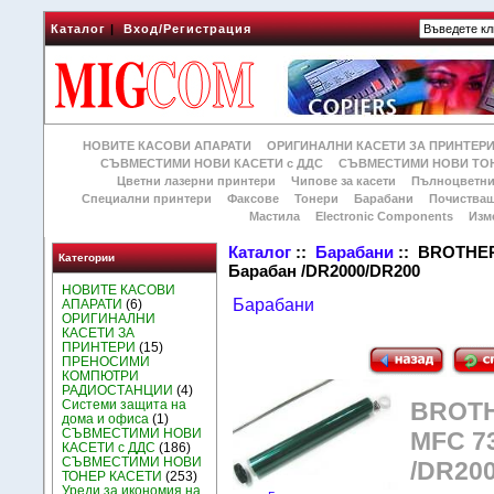
Каталог
|
Вход/Регистрация
НОВИТЕ КАСОВИ АПАРАТИ
ОРИГИНАЛНИ КАСЕТИ ЗА ПРИНТЕР
СЪВМЕСТИМИ НОВИ КАСЕТИ с ДДС
СЪВМЕСТИМИ НОВИ ТОН
Цветни лазерни принтери
Чипове за касети
Пълноцветни
Специални принтери
Факсове
Тонери
Барабани
Почиства
Мастила
Electronic Components
Изм
Каталог
::
Барабани
:: BROTHER 
Категории
Барабан /DR2000/DR200
НОВИТЕ КАСОВИ
Барабани
АПАРАТИ
(6)
ОРИГИНАЛНИ
КАСЕТИ ЗА
ПРИНТЕРИ
(15)
ПРЕНОСИМИ
КОМПЮТРИ
РАДИОСТАНЦИИ
(4)
Системи защита на
BROTHE
дома и офиса
(1)
СЪВМЕСТИМИ НОВИ
MFC 73
КАСЕТИ с ДДС
(186)
СЪВМЕСТИМИ НОВИ
/DR20
ТОНЕР КАСЕТИ
(253)
Уреди за икономия на