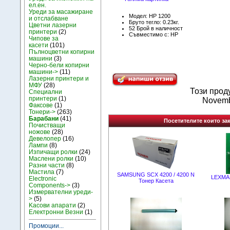
ел.ен.
Уреди за масажиране
Модел: HP 1200
и отслабване
Бруто тегло: 0.23кг.
Цветни лазерни
52 Брой в наличност
принтери
(2)
Съвместимо с: HP
Чипове за
касети
(101)
Пълноцветни копирни
машини
(3)
Черно-бели копирни
машини->
(11)
Лазерни принтери и
МФУ
(28)
Този прод
Специални
принтери
(1)
Novemb
Факсове
(1)
Тонери->
(263)
Барабани
(41)
Посетителите които зак
Почистващи
ножове
(28)
Девелопер
(16)
Лампи
(8)
Изпичащи ролки
(24)
Маслени ролки
(10)
Разни части
(8)
Мастила
(7)
SAMSUNG SCX 4200 / 4200 N
LEXMAR
Electronic
Тонер Касета
Components->
(3)
Измервателни уреди-
>
(5)
Kасови апарати
(2)
Електронни Везни
(1)
Промоции...