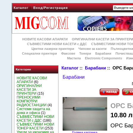
Каталог
|
Вход/Регистрация
НОВИТЕ КАСОВИ АПАРАТИ
ОРИГИНАЛНИ КАСЕТИ ЗА ПРИНТЕР
СЪВМЕСТИМИ НОВИ КАСЕТИ с ДДС
СЪВМЕСТИМИ НОВИ ТОН
Цветни лазерни принтери
Чипове за касети
Пълноцветни
Специални принтери
Факсове
Тонери
Барабани
Почиства
Мастила
Electronic Components
Изм
Каталог
::
Барабани
:: OPC Бар
Категории
Барабани
НОВИТЕ КАСОВИ
АПАРАТИ
(6)
ОРИГИНАЛНИ
КАСЕТИ ЗА
ПРИНТЕРИ
(15)
ПРЕНОСИМИ
КОМПЮТРИ
OPC Б
РАДИОСТАНЦИИ
(4)
Системи защита на
дома и офиса
(1)
10.80 л
СЪВМЕСТИМИ НОВИ
КАСЕТИ с ДДС
(186)
СЪВМЕСТИМИ НОВИ
OPC Бар
ТОНЕР КАСЕТИ
(253)
Уреди за икономия на
Голяма картинка