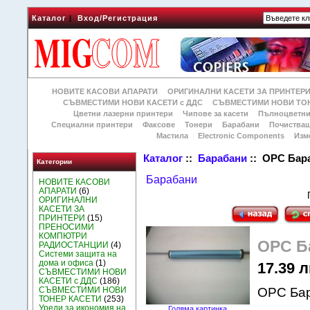
Каталог
|
Вход/Регистрация
НОВИТЕ КАСОВИ АПАРАТИ
ОРИГИНАЛНИ КАСЕТИ ЗА ПРИНТЕР
СЪВМЕСТИМИ НОВИ КАСЕТИ с ДДС
СЪВМЕСТИМИ НОВИ ТОН
Цветни лазерни принтери
Чипове за касети
Пълноцветни
Специални принтери
Факсове
Тонери
Барабани
Почиства
Мастила
Electronic Components
Изм
Каталог
::
Барабани
:: OPC Бар
Категории
Барабани
НОВИТЕ КАСОВИ
АПАРАТИ
(6)
ОРИГИНАЛНИ
КАСЕТИ ЗА
ПРИНТЕРИ
(15)
ПРЕНОСИМИ
КОМПЮТРИ
OPC Б
РАДИОСТАНЦИИ
(4)
Системи защита на
дома и офиса
(1)
17.39 л
СЪВМЕСТИМИ НОВИ
КАСЕТИ с ДДС
(186)
СЪВМЕСТИМИ НОВИ
OPC Ба
ТОНЕР КАСЕТИ
(253)
Уреди за икономия на
Голяма картинка