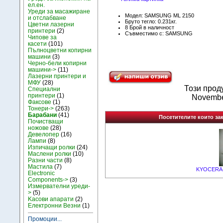
ел.ен.
Уреди за масажиране
Модел: SAMSUNG ML 2150
и отслабване
Бруто тегло: 0.231кг.
Цветни лазерни
8 Брой в наличност
принтери
(2)
Съвместимо с: SAMSUNG
Чипове за
касети
(101)
Пълноцветни копирни
машини
(3)
Черно-бели копирни
машини->
(11)
Лазерни принтери и
МФУ
(28)
Този прод
Специални
принтери
(1)
Novembe
Факсове
(1)
Тонери->
(263)
Барабани
(41)
Посетителите които зак
Почистващи
ножове
(28)
Девелопер
(16)
Лампи
(8)
Изпичащи ролки
(24)
Маслени ролки
(10)
Разни части
(8)
Мастила
(7)
KYOCERA-M
Electronic
Components->
(3)
Измервателни уреди-
>
(5)
Kасови апарати
(2)
Електронни Везни
(1)
Промоции...