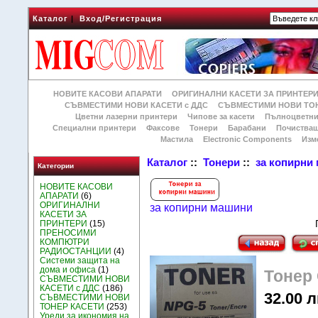
Каталог
|
Вход/Регистрация
НОВИТЕ КАСОВИ АПАРАТИ
ОРИГИНАЛНИ КАСЕТИ ЗА ПРИНТЕР
СЪВМЕСТИМИ НОВИ КАСЕТИ с ДДС
СЪВМЕСТИМИ НОВИ ТОН
Цветни лазерни принтери
Чипове за касети
Пълноцветни
Специални принтери
Факсове
Тонери
Барабани
Почиства
Мастила
Electronic Components
Изм
Каталог
::
Тонери
::
за копирни
Категории
НОВИТЕ КАСОВИ
АПАРАТИ
(6)
ОРИГИНАЛНИ
за копирни машини
КАСЕТИ ЗА
ПРИНТЕРИ
(15)
ПРЕНОСИМИ
КОМПЮТРИ
РАДИОСТАНЦИИ
(4)
Системи защита на
дома и офиса
(1)
Тонер 
СЪВМЕСТИМИ НОВИ
КАСЕТИ с ДДС
(186)
32.00 л
СЪВМЕСТИМИ НОВИ
ТОНЕР КАСЕТИ
(253)
Уреди за икономия на