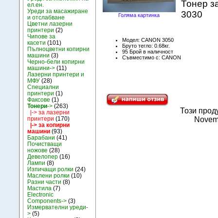
Тонер з
ел.ен.
Уреди за масажиране
3030
Голяма картинка
и отслабване
Цветни лазерни
принтери
(2)
Чипове за
Модел: CANON 3050
касети
(101)
Бруто тегло: 0.68кг.
Пълноцветни копирни
95 Брой в наличност
машини
(3)
Съвместимо с: CANON
Черно-бели копирни
машини->
(11)
Лазерни принтери и
МФУ
(28)
Специални
принтери
(1)
Факсове
(1)
Тонери
->
(263)
Този прод
|-> за лазерни
принтери
(170)
Novem
|-> за копирни
машини
(93)
Барабани
(41)
Почистващи
ножове
(28)
Девелопер
(16)
Лампи
(8)
Изпичащи ролки
(24)
Маслени ролки
(10)
Разни части
(8)
Мастила
(7)
Electronic
Components->
(3)
Измервателни уреди-
>
(5)