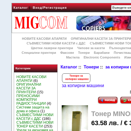
Каталог
|
Вход/Регистрация
НОВИТЕ КАСОВИ АПАРАТИ
ОРИГИНАЛНИ КАСЕТИ ЗА ПРИНТЕР
СЪВМЕСТИМИ НОВИ КАСЕТИ с ДДС
СЪВМЕСТИМИ НОВИ ТОН
Цветни лазерни принтери
Чипове за касети
Пълноцветни
Специални принтери
Факсове
Тонери
Барабани
Почиства
Мастила
Electronic Components
Изм
Каталог
::
Тонери
::
за копирни
Категории
НОВИТЕ КАСОВИ
АПАРАТИ
(6)
ОРИГИНАЛНИ
за копирни машини
КАСЕТИ ЗА
ПРИНТЕРИ
(15)
ПРЕНОСИМИ
КОМПЮТРИ
РАДИОСТАНЦИИ
(4)
Системи защита на
дома и офиса
(1)
Тонер MINOL
СЪВМЕСТИМИ НОВИ
КАСЕТИ с ДДС
(186)
63.58 лв. / € 
СЪВМЕСТИМИ НОВИ
ТОНЕР КАСЕТИ
(253)
Уреди за икономия на