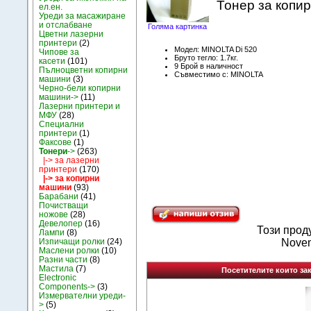
Тонер за копи
ел.ен.
Уреди за масажиране
и отслабване
Голяма картинка
Цветни лазерни
принтери
(2)
Модел: MINOLTA Di 520
Чипове за
Бруто тегло: 1.7кг.
касети
(101)
9 Брой в наличност
Пълноцветни копирни
Съвместимо с: MINOLTA
машини
(3)
Черно-бели копирни
машини->
(11)
Лазерни принтери и
МФУ
(28)
Специални
принтери
(1)
Факсове
(1)
Тонери
->
(263)
|-> за лазерни
принтери
(170)
|-> за копирни
машини
(93)
Барабани
(41)
Почистващи
ножове
(28)
Девелопер
(16)
Този прод
Лампи
(8)
Изпичащи ролки
(24)
Novem
Маслени ролки
(10)
Разни части
(8)
Мастила
(7)
Посетителите които зак
Electronic
Components->
(3)
Измервателни уреди-
>
(5)