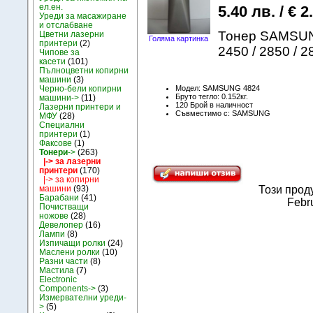
ел.ен.
5.40 лв. / € 2
Уреди за масажиране
и отслабване
Тонер SAMSUNG
Цветни лазерни
Голяма картинка
принтери
(2)
2450 / 2850 / 2
Чипове за
касети
(101)
Пълноцветни копирни
машини
(3)
Модел: SAMSUNG 4824
Черно-бели копирни
Бруто тегло: 0.152кг.
машини->
(11)
120 Брой в наличност
Лазерни принтери и
Съвместимо с: SAMSUNG
МФУ
(28)
Специални
принтери
(1)
Факсове
(1)
Тонери
->
(263)
|-> за лазерни
принтери
(170)
|-> за копирни
машини
(93)
Този прод
Барабани
(41)
Febru
Почистващи
ножове
(28)
Девелопер
(16)
Лампи
(8)
Изпичащи ролки
(24)
Маслени ролки
(10)
Разни части
(8)
Мастила
(7)
Electronic
Components->
(3)
Измервателни уреди-
>
(5)