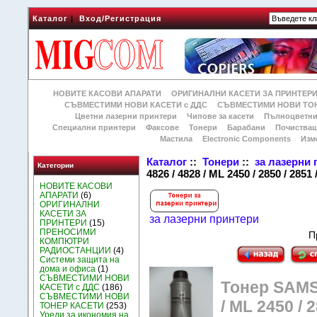
Каталог
|
Вход/Регистрация
НОВИТЕ КАСОВИ АПАРАТИ
ОРИГИНАЛНИ КАСЕТИ ЗА ПРИНТЕР
СЪВМЕСТИМИ НОВИ КАСЕТИ с ДДС
СЪВМЕСТИМИ НОВИ ТОН
Цветни лазерни принтери
Чипове за касети
Пълноцветни
Специални принтери
Факсове
Тонери
Барабани
Почиства
Мастила
Electronic Components
Изм
Каталог
::
Тонери
::
за лазерни
Категории
4826 / 4828 / ML 2450 / 2850 / 2851 
НОВИТЕ КАСОВИ
АПАРАТИ
(6)
ОРИГИНАЛНИ
КАСЕТИ ЗА
за лазерни принтери
ПРИНТЕРИ
(15)
ПРЕНОСИМИ
П
КОМПЮТРИ
РАДИОСТАНЦИИ
(4)
Системи защита на
дома и офиса
(1)
СЪВМЕСТИМИ НОВИ
Тонер SAMSU
КАСЕТИ с ДДС
(186)
СЪВМЕСТИМИ НОВИ
/ ML 2450 / 2
ТОНЕР КАСЕТИ
(253)
Уреди за икономия на