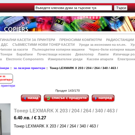
ГИНАЛНИ КАСЕТИ ЗА ПРИНТЕРИ
ПРЕНОСИМИ КОМПЮТРИ
РАДИОСТАНЦИИ
 ДДС
СЪВМЕСТИМИ НОВИ ТОНЕР КАСЕТИ
Уреди за икономия на ел.ен.
Ур
Чипове за касети
Пълноцветни копирни машини
Черно-бели копирни маши
Тонери
Барабани
Почистващи ножове
Девелопер
Лампи
Изпичащи ро
а
Electronic Components
Измервателни уреди
Kасови апарати
Електронн
Тонери
::
за лазерни принтери
:: Тонер LEXMARK X 203 / 204 / 264 / 340 / 463 /
и принтери
Продукт 143/170
Тонер LEXMARK X 203 / 204 / 264 / 340 / 463 /
6.40 лв. / € 3.27
Тонер LEXMARK X 203 / 204 / 264 / 340 / 463 /