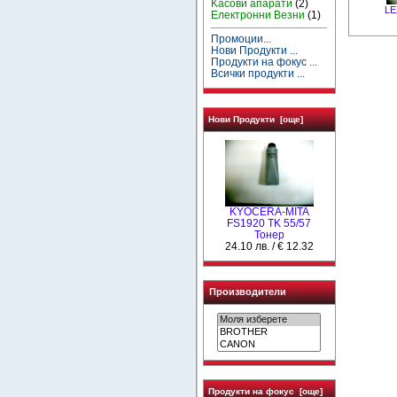
Kасови апарати
(2)
LE
Електронни Везни
(1)
Промоции...
Нови Продукти ...
Продукти на фокус ...
Всички продукти ...
Нови Продукти [още]
KYOCERA-MITA
FS1920 TK 55/57
Тонер
24.10 лв. / € 12.32
Производители
Продукти на фокус [още]