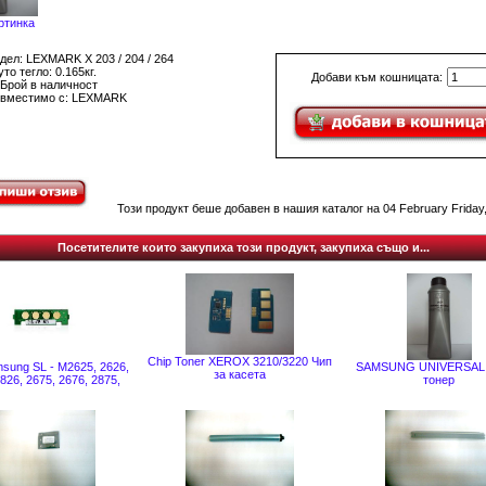
ртинка
дел: LEXMARK X 203 / 204 / 264
то тегло: 0.165кг.
Добави към кошницата:
 Брой в наличност
вместимо с: LEXMARK
Този продукт беше добавен в нашия каталог на 04 February Friday,
Посетителите които закупиха този продукт, закупиха също и...
Chip Toner XEROX 3210/3220 Чип
sung SL - M2625, 2626,
SAMSUNG UNIVERSAL
за касета
826, 2675, 2676, 2875,
тонер