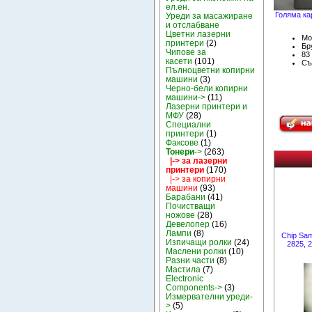
ел.ен.
Голяма ка
Уреди за масажиране
и отслабване
Цветни лазерни
Мо
принтери
(2)
Бру
Чипове за
83
касети
(101)
Съ
Пълноцветни копирни
машини
(3)
Черно-бели копирни
машини->
(11)
Лазерни принтери и
МФУ
(28)
Специални
принтери
(1)
Факсове
(1)
Тонери
->
(263)
|-> за лазерни
принтери
(170)
|-> за копирни
машини
(93)
Барабани
(41)
Почистващи
ножове
(28)
Девелопер
(16)
Лампи
(8)
Chip Sam
Изпичащи ролки
(24)
2825, 2
Маслени ролки
(10)
Разни части
(8)
Мастила
(7)
Electronic
Components->
(3)
Измервателни уреди-
>
(5)