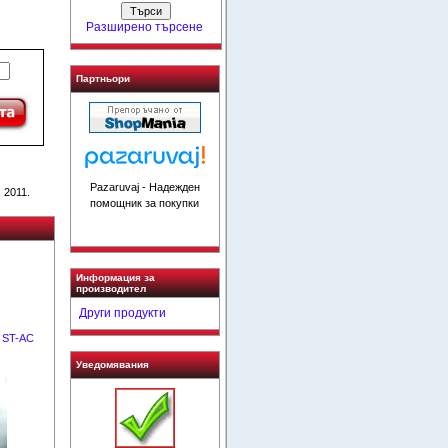
Разширено търсене
Партньори
Pazaruvaj - Надежден
 2011.
помощник за покупки
Информация за
производител
Други продукти
 ST-AC
Уведомявания