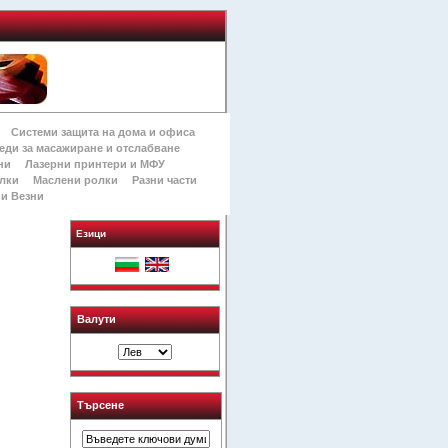
Системи защита на дома и офиса
еди за масажиране и отслабване
ни
Лазерни принтери и МФУ
лки
Маслени ролки
Разни части
и Везни
Езици
Валути
Търсене