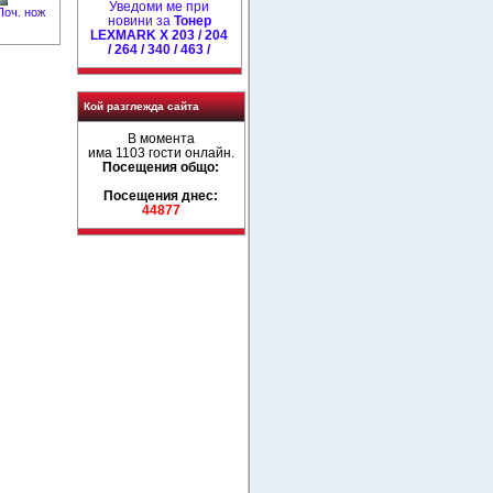
Уведоми ме при
Поч. нож
новини за
Тонер
LEXMARK X 203 / 204
/ 264 / 340 / 463 /
Кой разглежда сайта
В момента
има 1103 гости онлайн.
Посещения общо:
Посещения днес:
44877