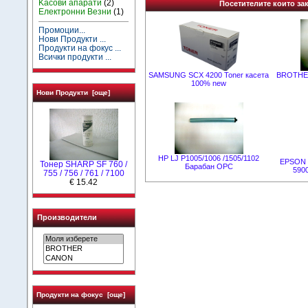
Kасови апарати
(2)
Посетителите които зак
Електронни Везни
(1)
Промоции...
Нови Продукти ...
Продукти на фокус ...
Всички продукти ...
SAMSUNG SCX 4200 Toner касета
BROTHER
100% new
Нови Продукти [още]
HP LJ P1005/1006 /1505/1102
EPSON E
Тонер SHARP SF 760 /
Барабан OPC
5900
755 / 756 / 761 / 7100
€ 15.42
Производители
Продукти на фокус [още]