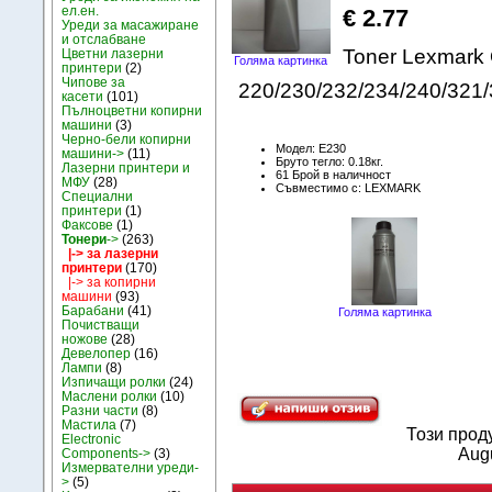
ел.ен.
€ 2.77
Уреди за масажиране
и отслабване
Toner Lexmark 
Цветни лазерни
Голяма картинка
принтери
(2)
Чипове за
220/230/232/234/240/321/
касети
(101)
Пълноцветни копирни
машини
(3)
Черно-бели копирни
Модел: E230
машини->
(11)
Бруто тегло: 0.18кг.
Лазерни принтери и
61 Брой в наличност
МФУ
(28)
Съвместимо с: LEXMARK
Специални
принтери
(1)
Факсове
(1)
Тонери
->
(263)
|-> за лазерни
принтери
(170)
|-> за копирни
машини
(93)
Барабани
(41)
Голяма картинка
Почистващи
ножове
(28)
Девелопер
(16)
Лампи
(8)
Изпичащи ролки
(24)
Маслени ролки
(10)
Разни части
(8)
Мастила
(7)
Този прод
Electronic
Augu
Components->
(3)
Измервателни уреди-
>
(5)