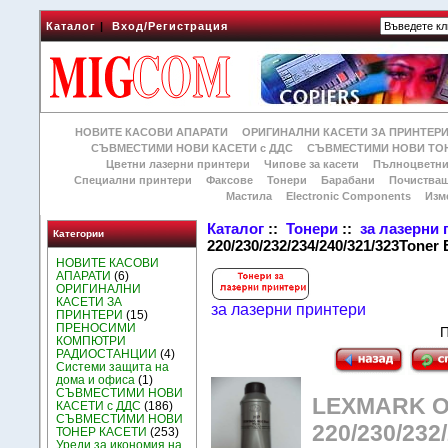
Каталог
|
Вход/Регистрация
НОВИТЕ КАСОВИ АПАРАТИ
ОРИГИНАЛНИ КАСЕТИ ЗА ПРИНТЕР
СЪВМЕСТИМИ НОВИ КАСЕТИ с ДДС
СЪВМЕСТИМИ НОВИ ТОН
Цветни лазерни принтери
Чипове за касети
Пълноцветни
Специални принтери
Факсове
Тонери
Барабани
Почиства
Мастила
Electronic Components
Изм
Каталог
::
Тонери
::
за лазерни
Категории
220/230/232/234/240/321/323Toner 
НОВИТЕ КАСОВИ
АПАРАТИ
(6)
ОРИГИНАЛНИ
КАСЕТИ ЗА
за лазерни принтери
ПРИНТЕРИ
(15)
ПРЕНОСИМИ
П
КОМПЮТРИ
РАДИОСТАНЦИИ
(4)
Системи защита на
дома и офиса
(1)
СЪВМЕСТИМИ НОВИ
LEXMARK O
КАСЕТИ с ДДС
(186)
СЪВМЕСТИМИ НОВИ
220/230/232
ТОНЕР КАСЕТИ
(253)
Уреди за икономия на