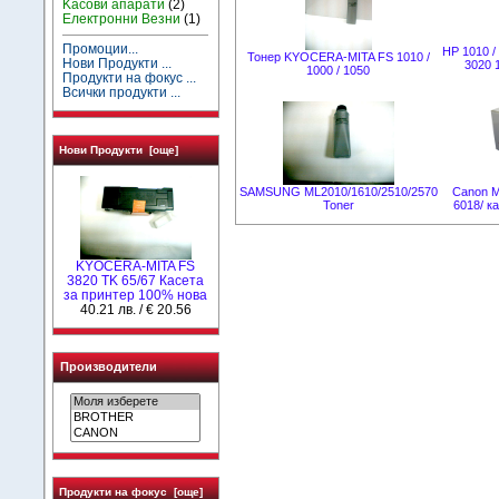
Kасови апарати
(2)
Електронни Везни
(1)
Промоции...
HP 1010 / 
Тонер KYOCERA-MITA FS 1010 /
Нови Продукти ...
3020 
1000 / 1050
Продукти на фокус ...
Всички продукти ...
Нови Продукти [още]
SAMSUNG ML2010/1610/2510/2570
Canon M
Toner
6018/ ка
KYOCERA-MITA FS
3820 TK 65/67 Касета
за принтер 100% нова
40.21 лв. / € 20.56
Производители
Продукти на фокус [още]