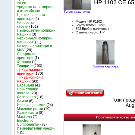
HP 1102 CE 65
ел.ен.
Уреди за масажиране
и отслабване
Голяма картинка
Цветни лазерни
принтери
(2)
Модел: HP P1102
Чипове за
Бруто тегло: 0.12кг.
касети
(101)
523 Брой в наличност
Пълноцветни копирни
Съвместимо с: HP
машини
(3)
Черно-бели копирни
машини->
(11)
Лазерни принтери и
МФУ
(28)
Специални
принтери
(1)
Факсове
(1)
Тонери
->
(263)
Голяма картинка
|-> за лазерни
принтери
(170)
|-> за копирни
машини
(93)
Барабани
(41)
Почистващи
ножове
(28)
Девелопер
(16)
Този прод
Лампи
(8)
Изпичащи ролки
(24)
Augu
Маслени ролки
(10)
Разни части
(8)
Мастила
(7)
Посетителите които зак
Electronic
Components->
(3)
Измервателни уреди-
>
(5)