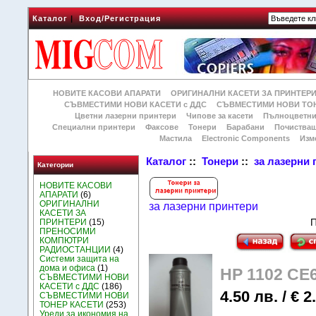
Каталог
|
Вход/Регистрация
НОВИТЕ КАСОВИ АПАРАТИ
ОРИГИНАЛНИ КАСЕТИ ЗА ПРИНТЕР
СЪВМЕСТИМИ НОВИ КАСЕТИ с ДДС
СЪВМЕСТИМИ НОВИ ТОН
Цветни лазерни принтери
Чипове за касети
Пълноцветни
Специални принтери
Факсове
Тонери
Барабани
Почиства
Мастила
Electronic Components
Изм
Каталог
::
Тонери
::
за лазерни
Категории
НОВИТЕ КАСОВИ
АПАРАТИ
(6)
ОРИГИНАЛНИ
за лазерни принтери
КАСЕТИ ЗА
П
ПРИНТЕРИ
(15)
ПРЕНОСИМИ
КОМПЮТРИ
РАДИОСТАНЦИИ
(4)
Системи защита на
дома и офиса
(1)
HP 1102 CE
СЪВМЕСТИМИ НОВИ
КАСЕТИ с ДДС
(186)
4.50 лв. / € 2
СЪВМЕСТИМИ НОВИ
ТОНЕР КАСЕТИ
(253)
Уреди за икономия на