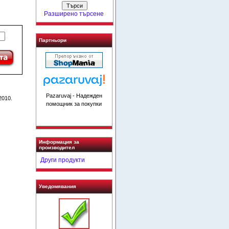
Разширено търсене
Партньори
Pazaruvaj - Надежден
2010.
помощник за покупки
Информация за
производител
Други продукти
Уведомявания