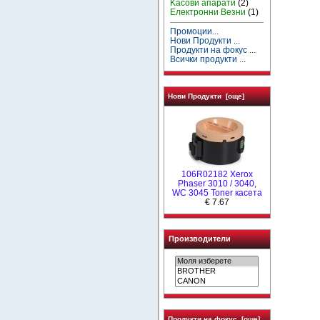
Kасови апарати
(2)
Електронни Везни
(1)
Промоции...
Нови Продукти ...
Продукти на фокус ...
Всички продукти ...
Нови Продукти [още]
106R02182 Xerox
Phaser 3010 / 3040,
WC 3045 Toner касета
€ 7.67
Производители
Продукти на фокус [още]