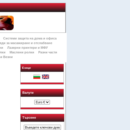
Системи защита на дома и офиса
еди за масажиране и отслабване
ни
Лазерни принтери и МФУ
лки
Маслени ролки
Разни части
и Везни
Езици
Валути
Търсене