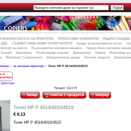
ГИНАЛНИ КАСЕТИ ЗА ПРИНТЕРИ
ПРЕНОСИМИ КОМПЮТРИ
РАДИОСТАНЦИИ
 ДДС
СЪВМЕСТИМИ НОВИ ТОНЕР КАСЕТИ
Уреди за икономия на ел.ен.
Ур
Чипове за касети
Пълноцветни копирни машини
Черно-бели копирни маши
Тонери
Барабани
Почистващи ножове
Девелопер
Лампи
Изпичащи ро
а
Electronic Components
Измервателни уреди
Kасови апарати
Електронн
Тонери
::
за лазерни принтери
:: Toner HP P 4014/4015/4515
и принтери
Продукт 111/170
Toner HP P 4014/4015/4515
€ 6.13
Toner HP P 4014/4015/4515