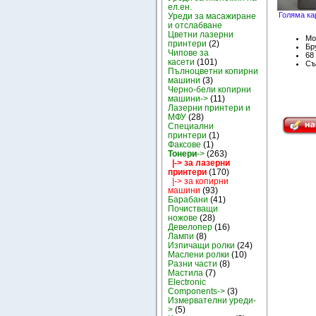
ел.ен.
Голяма ка
Уреди за масажиране
и отслабване
Цветни лазерни
Мо
принтери
(2)
Бру
Чипове за
68
касети
(101)
Съ
Пълноцветни копирни
машини
(3)
Черно-бели копирни
машини->
(11)
Лазерни принтери и
МФУ
(28)
Специални
принтери
(1)
Факсове
(1)
Тонери
->
(263)
|-> за лазерни
принтери
(170)
|-> за копирни
машини
(93)
Барабани
(41)
Почистващи
ножове
(28)
Девелопер
(16)
Лампи
(8)
Изпичащи ролки
(24)
Маслени ролки
(10)
Разни части
(8)
Мастила
(7)
Electronic
Components->
(3)
Измервателни уреди-
>
(5)