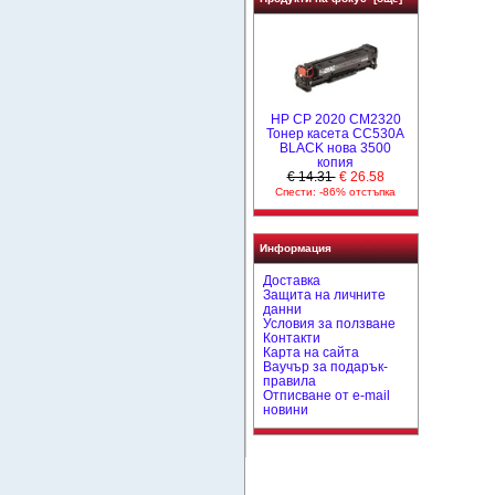
HP CP 2020 CM2320
Тонер касета CC530A
BLACK нова 3500
копия
€ 14.31
€ 26.58
Спести: -86% отстъпка
Информация
Доставка
Защита на личните
данни
Условия за ползване
Контакти
Карта на сайта
Ваучър за подарък-
правила
Отписване от e-mail
новини